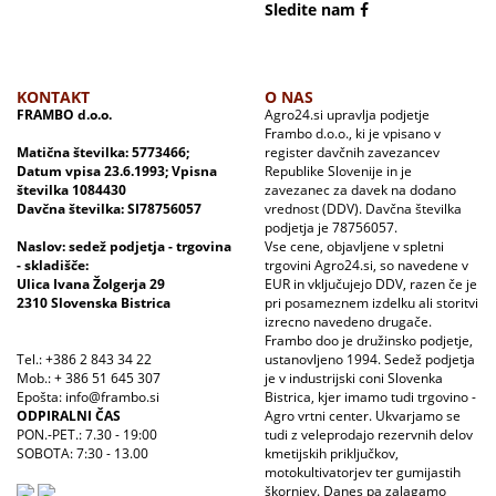
Sledite nam
KONTAKT
O NAS
FRAMBO d.o.o.
Agro24.si upravlja podjetje
Frambo d.o.o., ki je vpisano v
Matična številka: 5773466;
register davčnih zavezancev
Datum vpisa 23.6.1993; Vpisna
Republike Slovenije in je
številka 1084430
zavezanec za davek na dodano
Davčna številka: SI78756057
vrednost (DDV). Davčna številka
podjetja je 78756057.
Naslov: sedež podjetja - trgovina
Vse cene, objavljene v spletni
- skladišče:
trgovini Agro24.si, so navedene v
Ulica Ivana Žolgerja 29
EUR in vključujejo DDV, razen če je
2310 Slovenska Bistrica
pri posameznem izdelku ali storitvi
izrecno navedeno drugače.
Frambo doo je družinsko podjetje,
Tel.: +386 2 843 34 22
ustanovljeno 1994. Sedež podjetja
Mob.: + 386 51 645 307
je v industrijski coni Slovenka
Epošta: info@frambo.si
Bistrica, kjer imamo tudi trgovino -
ODPIRALNI ČAS
Agro vrtni center. Ukvarjamo se
PON.-PET.: 7.30 - 19:00
tudi z veleprodajo rezervnih delov
SOBOTA: 7:30 - 13.00
kmetijskih priključkov,
motokultivatorjev ter gumijastih
škornjev. Danes pa zalagamo