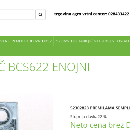
trgovina agro vrtni center: 02843342
OSILNIC IN MOTOKULTIVATORJEV
REZERVNI DELI PRIKLJUČNIH STROJEV
OSTALI
AČ BCS622 ENOJNI
52302823 PREMILAMA SEMPL
Stopnja davka
22 %
Neto cena brez 