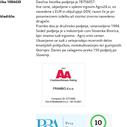
vilka 1084430
Davčna številka podjetja je 78756057.
Vse cene, objavljene v spletni trgovini Agro24.si, so
navedene v EUR in vključujejo DDV, razen če je pri
skladišče:
posameznem izdelku ali storitvi izrecno navedeno
drugače.
Frambo doo je družinsko podjetje, ustanovljeno 1994.
Sedež podjetja je v industrijski coni Slovenka Bistrica,
kjer imamo tudi trgovino - Agro vrtni center.
Ukvarjamo se tudi z veleprodajo rezervnih delov
kmetijskih priključkov, motokultivatorjev ter gumijastih
škornjev. Danes pa zalagamo preko 150 podjetij po
Sloveniji.