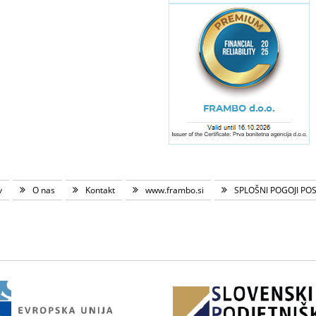
v
O nas
Kontakt
www.frambo.si
SPLOŠNI POGOJI PO