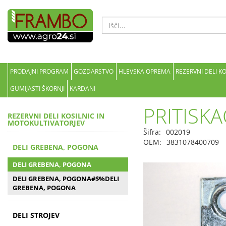
PRODAJNI PROGRAM
GOZDARSTVO
HLEVSKA OPREMA
REZERVNI DELI K
GUMIJASTI ŠKORNJI
KARDANI
PRITISK
REZERVNI DELI KOSILNIC IN
MOTOKULTIVATORJEV
Šifra:
002019
OEM:
3831078400709
DELI GREBENA, POGONA
DELI GREBENA, POGONA
DELI GREBENA, POGONA#$%DELI
GREBENA, POGONA
DELI STROJEV