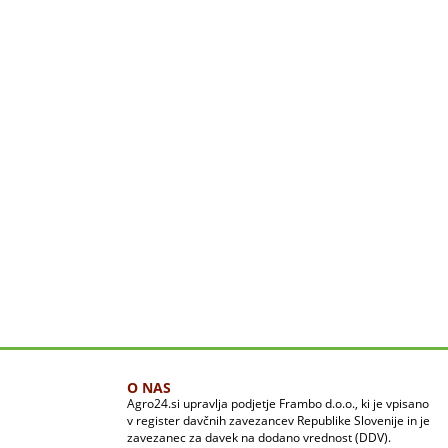
O NAS
Agro24.si upravlja podjetje Frambo d.o.o., ki je vpisano
v register davčnih zavezancev Republike Slovenije in je
zavezanec za davek na dodano vrednost (DDV).