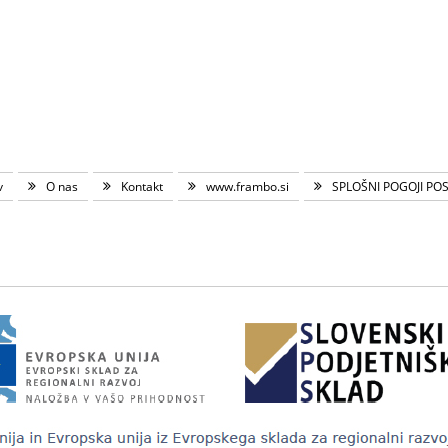
v
O nas
Kontakt
www.frambo.si
SPLOŠNI POGOJI PO