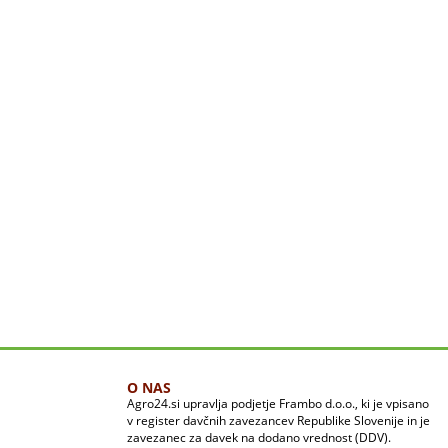
O NAS
Agro24.si upravlja podjetje Frambo d.o.o., ki je vpisano
v register davčnih zavezancev Republike Slovenije in je
zavezanec za davek na dodano vrednost (DDV).