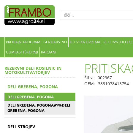
PRODAJNI PROGRAM
GOZDARSTVO
HLEVSKA OPREMA
REZERVNI DELI K
GUMIJASTI ŠKORNJI
KARDANI
PRITISKA
REZERVNI DELI KOSILNIC IN
MOTOKULTIVATORJEV
Šifra:
002967
OEM:
3831078413754
DELI GREBENA, POGONA
DELI GREBENA, POGONA
DELI GREBENA, POGONA#$%DELI
GREBENA, POGONA
DELI STROJEV