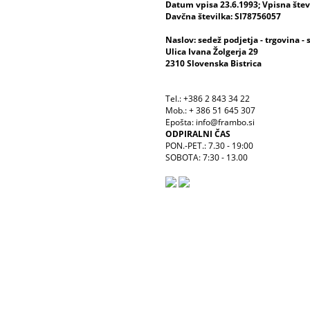
Datum vpisa 23.6.1993; Vpisna šte
Davčna številka: SI78756057
Naslov: sedež podjetja - trgovina - 
Ulica Ivana Žolgerja 29
2310 Slovenska Bistrica
Tel.: +386 2 843 34 22
Mob.: + 386 51 645 307
Epošta: info@frambo.si
ODPIRALNI ČAS
PON.-PET.: 7.30 - 19:00
SOBOTA: 7:30 - 13.00