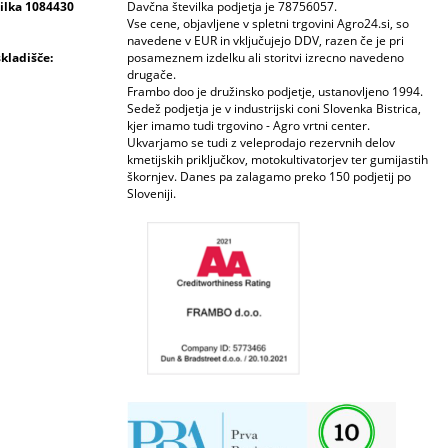
vilka 1084430
Davčna številka podjetja je 78756057.
Vse cene, objavljene v spletni trgovini Agro24.si, so
navedene v EUR in vključujejo DDV, razen če je pri
skladišče:
posameznem izdelku ali storitvi izrecno navedeno
drugače.
Frambo doo je družinsko podjetje, ustanovljeno 1994.
Sedež podjetja je v industrijski coni Slovenka Bistrica,
kjer imamo tudi trgovino - Agro vrtni center.
Ukvarjamo se tudi z veleprodajo rezervnih delov
kmetijskih priključkov, motokultivatorjev ter gumijastih
škornjev. Danes pa zalagamo preko 150 podjetij po
Sloveniji.