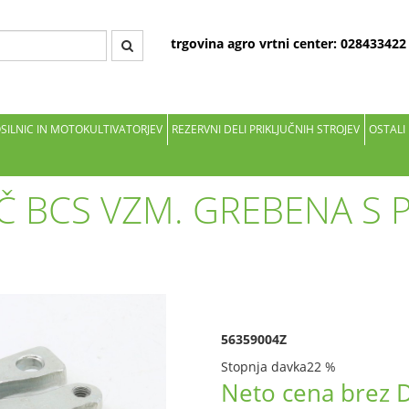
trgovina agro vrtni center: 02843342
OSILNIC IN MOTOKULTIVATORJEV
REZERVNI DELI PRIKLJUČNIH STROJEV
OSTALI
Č BCS VZM. GREBENA S P
56359004Z
Stopnja davka
22 %
Neto cena brez 