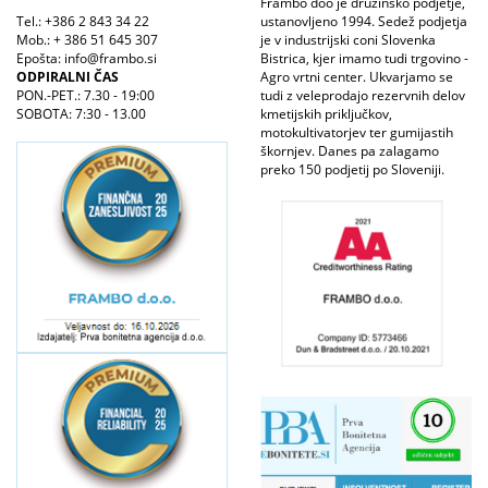
Frambo doo je družinsko podjetje,
Tel.: +386 2 843 34 22
ustanovljeno 1994. Sedež podjetja
Mob.: + 386 51 645 307
je v industrijski coni Slovenka
Epošta: info@frambo.si
Bistrica, kjer imamo tudi trgovino -
ODPIRALNI ČAS
Agro vrtni center. Ukvarjamo se
PON.-PET.: 7.30 - 19:00
tudi z veleprodajo rezervnih delov
SOBOTA: 7:30 - 13.00
kmetijskih priključkov,
motokultivatorjev ter gumijastih
škornjev. Danes pa zalagamo
preko 150 podjetij po Sloveniji.