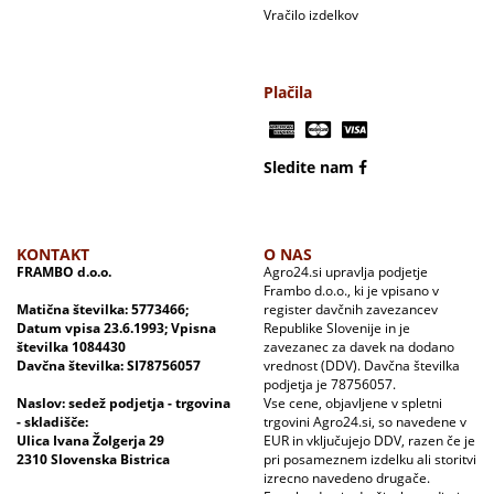
Vračilo izdelkov
Plačila
Sledite nam
KONTAKT
O NAS
FRAMBO d.o.o.
Agro24.si upravlja podjetje
Frambo d.o.o., ki je vpisano v
Matična številka: 5773466;
register davčnih zavezancev
Datum vpisa 23.6.1993; Vpisna
Republike Slovenije in je
številka 1084430
zavezanec za davek na dodano
Davčna številka: SI78756057
vrednost (DDV). Davčna številka
podjetja je 78756057.
Naslov: sedež podjetja - trgovina
Vse cene, objavljene v spletni
- skladišče:
trgovini Agro24.si, so navedene v
Ulica Ivana Žolgerja 29
EUR in vključujejo DDV, razen če je
2310 Slovenska Bistrica
pri posameznem izdelku ali storitvi
izrecno navedeno drugače.