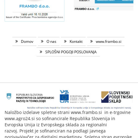
Domov
O nas
Kontakt
www.frambo.si
SPLOŠNI POGOJI POSLOVANJA
Naložbo izdelave spletne strani www.frambo.si in e-trgovine
www.agro24.si so sofinancirale Republika Slovenija in
Evropska Unija iz Evropskega sklada za regionalni
razvoj. Projekt je sofinanciran na podlagi javnega
poziva«Vavčer za digitalni marketing«. Spletna stran evropske