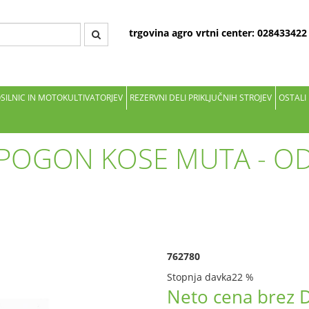
trgovina agro vrtni center: 02843342
OSILNIC IN MOTOKULTIVATORJEV
REZERVNI DELI PRIKLJUČNIH STROJEV
OSTALI
A POGON KOSE MUTA - OD
762780
Stopnja davka
22 %
Neto cena brez 