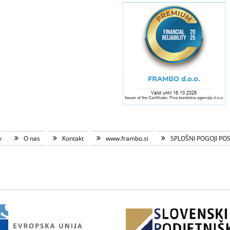
v
O nas
Kontakt
www.frambo.si
SPLOŠNI POGOJI PO