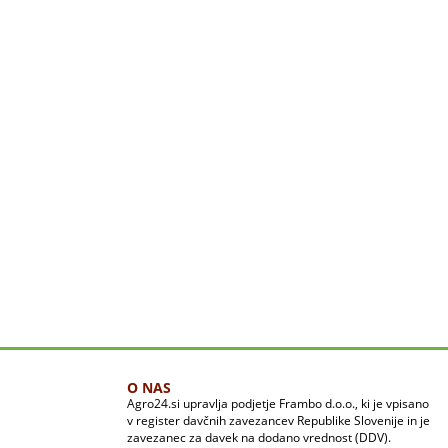
O NAS
Agro24.si upravlja podjetje Frambo d.o.o., ki je vpisano
v register davčnih zavezancev Republike Slovenije in je
zavezanec za davek na dodano vrednost (DDV).