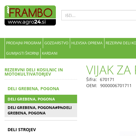
PRODAJNI PROGRAM
GOZDARSTVO
HLEVSKA OPREMA
REZERVNI DELI K
GUMIJASTI ŠKORNJI
KARDANI
VIJAK Z
REZERVNI DELI KOSILNIC IN
MOTOKULTIVATORJEV
Šifra:
670171
OEM:
9000006701711
DELI GREBENA, POGONA
DELI GREBENA, POGONA
DELI GREBENA, POGONA#$%DELI
GREBENA, POGONA
DELI STROJEV