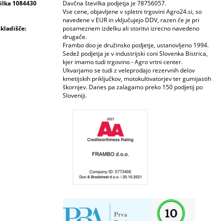
vilka 1084430
Davčna številka podjetja je 78756057.
Vse cene, objavljene v spletni trgovini Agro24.si, so
navedene v EUR in vključujejo DDV, razen če je pri
skladišče:
posameznem izdelku ali storitvi izrecno navedeno
drugače.
Frambo doo je družinsko podjetje, ustanovljeno 1994.
Sedež podjetja je v industrijski coni Slovenka Bistrica,
kjer imamo tudi trgovino - Agro vrtni center.
Ukvarjamo se tudi z veleprodajo rezervnih delov
kmetijskih priključkov, motokultivatorjev ter gumijastih
škornjev. Danes pa zalagamo preko 150 podjetij po
Sloveniji.