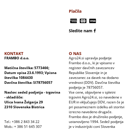
Plačila
Sledite nam
KONTAKT
O NAS
FRAMBO d.o.o.
Agro24.si upravlja podjetje
Frambo d.o.o., ki je vpisano v
Matična številka: 5773466;
register davčnih zavezancev
Datum vpisa 23.6.1993; Vpisna
Republike Slovenije in je
številka 1084430
zavezanec za davek na dodano
Davčna številka: SI78756057
vrednost (DDV). Davčna številka
podjetja je 78756057.
Naslov: sedež podjetja - trgovina
Vse cene, objavljene v spletni
- skladišče:
trgovini Agro24.si, so navedene v
Ulica Ivana Žolgerja 29
EUR in vključujejo DDV, razen če je
2310 Slovenska Bistrica
pri posameznem izdelku ali storitvi
izrecno navedeno drugače.
Frambo doo je družinsko podjetje,
Tel.: +386 2 843 34 22
ustanovljeno 1994. Sedež podjetja
Mob.: + 386 51 645 307
je v industrijski coni Slovenka