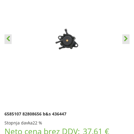
6585107 82808656 b&s 436447
Stopnja davka
22 %
Neto cena brez DDV:
37,61 €