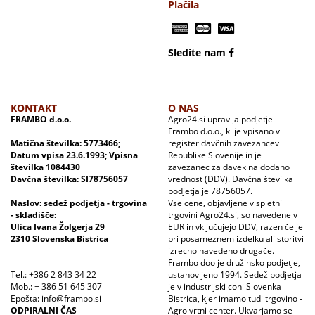
Plačila
Sledite nam
KONTAKT
O NAS
FRAMBO d.o.o.
Agro24.si upravlja podjetje
Frambo d.o.o., ki je vpisano v
Matična številka: 5773466;
register davčnih zavezancev
Datum vpisa 23.6.1993; Vpisna
Republike Slovenije in je
številka 1084430
zavezanec za davek na dodano
Davčna številka: SI78756057
vrednost (DDV). Davčna številka
podjetja je 78756057.
Naslov: sedež podjetja - trgovina
Vse cene, objavljene v spletni
- skladišče:
trgovini Agro24.si, so navedene v
Ulica Ivana Žolgerja 29
EUR in vključujejo DDV, razen če je
2310 Slovenska Bistrica
pri posameznem izdelku ali storitvi
izrecno navedeno drugače.
Frambo doo je družinsko podjetje,
Tel.: +386 2 843 34 22
ustanovljeno 1994. Sedež podjetja
Mob.: + 386 51 645 307
je v industrijski coni Slovenka
Epošta: info@frambo.si
Bistrica, kjer imamo tudi trgovino -
ODPIRALNI ČAS
Agro vrtni center. Ukvarjamo se