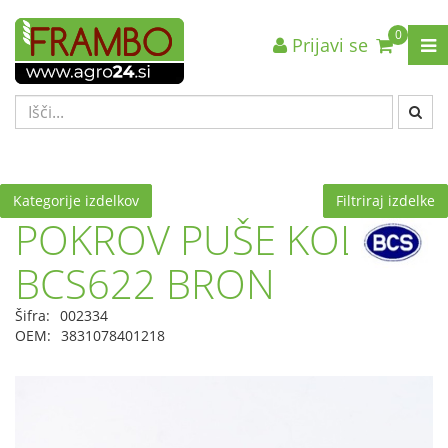
0
Prijavi se
Nazaj en nivo
Nazaj en nivo
Nazaj en nivo
VRSTA 1
VRSTA 1
VRSTA 1
VRSTA 2
VRSTA 2
VRSTA 2
VRSTA 3
VRSTA 3
VRSTA 3
Kategorije izdelkov
Filtriraj izdelke
POKROV PUŠE KOLESA
BCS622 BRON
Šifra:
002334
OEM:
3831078401218