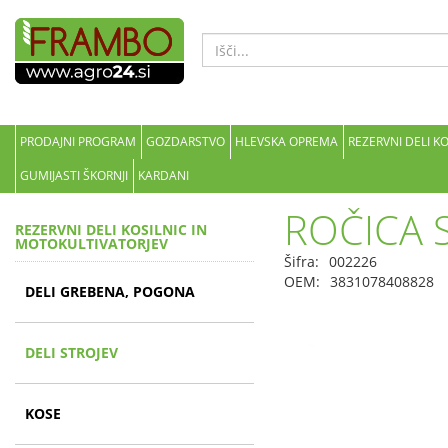
PRODAJNI PROGRAM
GOZDARSTVO
HLEVSKA OPREMA
REZERVNI DELI K
GUMIJASTI ŠKORNJI
KARDANI
ROČICA 
REZERVNI DELI KOSILNIC IN
MOTOKULTIVATORJEV
Šifra:
002226
OEM:
3831078408828
DELI GREBENA, POGONA
DELI STROJEV
KOSE