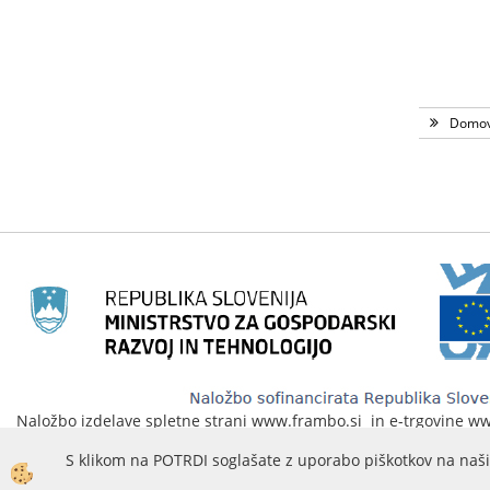
Domo
Naložbo izdelave spletne strani www.frambo.si in e-trgovine www.
na podlagi javnega poziva«Vavčer za digitalni marketing«. Spletna
S klikom na POTRDI soglašate z uporabo piškotkov na naši