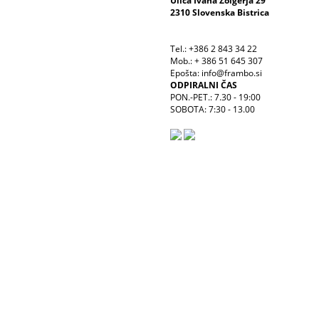
Ulica Ivana Žolgerja 29
2310 Slovenska Bistrica
Tel.: +386 2 843 34 22
Mob.: + 386 51 645 307
Epošta: info@frambo.si
ODPIRALNI ČAS
PON.-PET.: 7.30 - 19:00
SOBOTA: 7:30 - 13.00