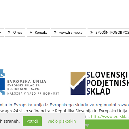
v
O nas
Kontakt
www.frambo.si
SPLOŠNI POGOJI PO
agro24.si so sofinancirale Republika Slovenija in Evropska Unija iz
 stran evropske kohezijske politike v Sloveniji:
http://www.eu-sklad
h straneh.
Potrdi
Več o piškotkih
Izdelava spletne trgovine