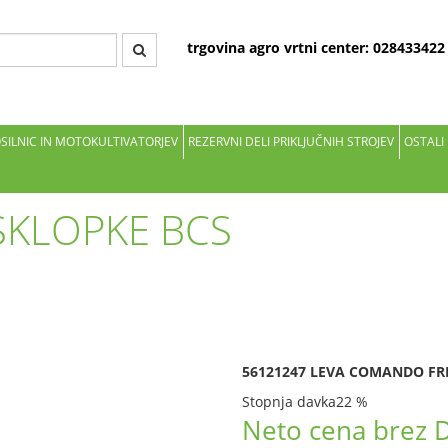
trgovina agro vrtni center: 02843342
OSILNIC IN MOTOKULTIVATORJEV
REZERVNI DELI PRIKLJUČNIH STROJEV
OSTALI
SKLOPKE BCS
56121247 LEVA COMANDO FR
Stopnja davka
22 %
Neto cena brez 