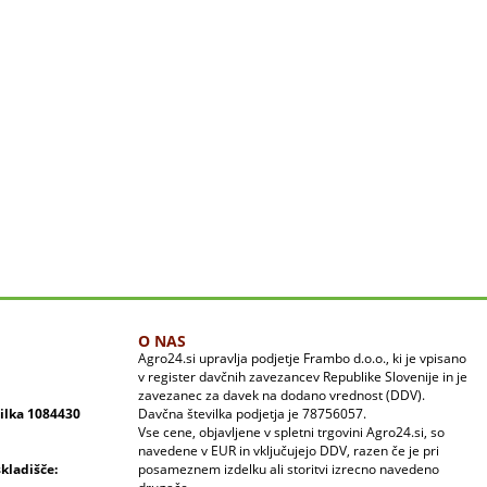
O NAS
Agro24.si upravlja podjetje Frambo d.o.o., ki je vpisano
v register davčnih zavezancev Republike Slovenije in je
zavezanec za davek na dodano vrednost (DDV).
vilka 1084430
Davčna številka podjetja je 78756057.
Vse cene, objavljene v spletni trgovini Agro24.si, so
navedene v EUR in vključujejo DDV, razen če je pri
skladišče:
posameznem izdelku ali storitvi izrecno navedeno