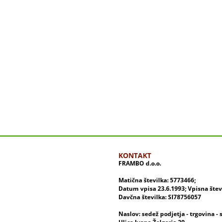
KONTAKT
FRAMBO d.o.o.
Matična številka: 5773466;
Datum vpisa 23.6.1993; Vpisna šte
Davčna številka: SI78756057
Naslov: sedež podjetja - trgovina - 