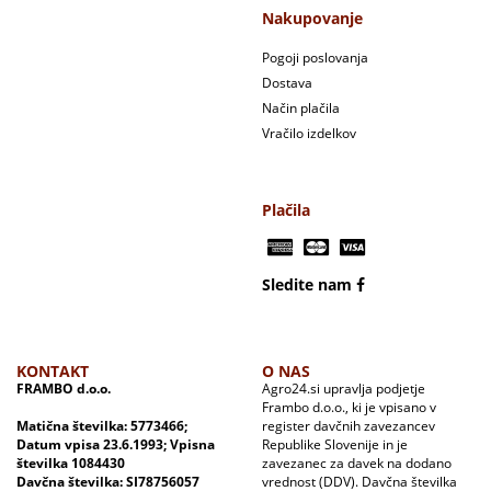
Nakupovanje
Pogoji poslovanja
Dostava
Način plačila
Vračilo izdelkov
Plačila
Sledite nam
KONTAKT
O NAS
FRAMBO d.o.o.
Agro24.si upravlja podjetje
Frambo d.o.o., ki je vpisano v
Matična številka: 5773466;
register davčnih zavezancev
Datum vpisa 23.6.1993; Vpisna
Republike Slovenije in je
številka 1084430
zavezanec za davek na dodano
Davčna številka: SI78756057
vrednost (DDV). Davčna številka