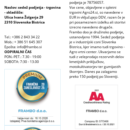
podjetja je 78756057.
Naslov: sedež podjetja - trgovina
Vse cene, objavljene v spletni
- skladišče:
trgovini Agro24.si, so navedene v
Ulica Ivana Žolgerja 29
EUR in vključujejo DDV, razen če je
2310 Slovenska Bistrica
pri posameznem izdelku ali storitvi
izrecno navedeno drugače.
Frambo doo je družinsko podjetje,
Tel.: +386 2 843 34 22
ustanovljeno 1994. Sedež podjetja
Mob.: + 386 51 645 307
je v industrijski coni Slovenka
Epošta: info@frambo.si
Bistrica, kjer imamo tudi trgovino -
ODPIRALNI ČAS
Agro vrtni center. Ukvarjamo se
PON.-PET.: 7.30 - 19:00
tudi z veleprodajo rezervnih delov
SOBOTA: 7:30 - 13.00
kmetijskih priključkov,
motokultivatorjev ter gumijastih
škornjev. Danes pa zalagamo
preko 150 podjetij po Sloveniji.