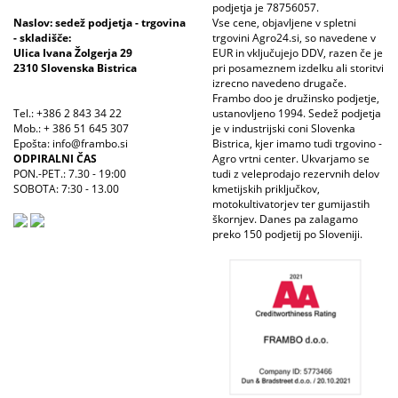
podjetja je 78756057.
Naslov: sedež podjetja - trgovina
Vse cene, objavljene v spletni
- skladišče:
trgovini Agro24.si, so navedene v
Ulica Ivana Žolgerja 29
EUR in vključujejo DDV, razen če je
2310 Slovenska Bistrica
pri posameznem izdelku ali storitvi
izrecno navedeno drugače.
Frambo doo je družinsko podjetje,
Tel.: +386 2 843 34 22
ustanovljeno 1994. Sedež podjetja
Mob.: + 386 51 645 307
je v industrijski coni Slovenka
Epošta: info@frambo.si
Bistrica, kjer imamo tudi trgovino -
ODPIRALNI ČAS
Agro vrtni center. Ukvarjamo se
PON.-PET.: 7.30 - 19:00
tudi z veleprodajo rezervnih delov
SOBOTA: 7:30 - 13.00
kmetijskih priključkov,
motokultivatorjev ter gumijastih
škornjev. Danes pa zalagamo
preko 150 podjetij po Sloveniji.