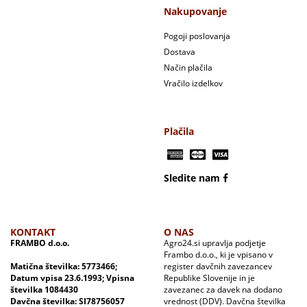
Nakupovanje
Pogoji poslovanja
Dostava
Način plačila
Vračilo izdelkov
Plačila
Sledite nam
KONTAKT
O NAS
FRAMBO d.o.o.
Agro24.si upravlja podjetje
Frambo d.o.o., ki je vpisano v
Matična številka: 5773466;
register davčnih zavezancev
Datum vpisa 23.6.1993; Vpisna
Republike Slovenije in je
številka 1084430
zavezanec za davek na dodano
Davčna številka: SI78756057
vrednost (DDV). Davčna številka