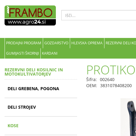
PRODAJNI PROGRAM
GOZDARSTVO
HLEVSKA OPREMA
REZERVNI DELI K
GUMIJASTI ŠKORNJI
KARDANI
PROTIKO
REZERVNI DELI KOSILNIC IN
MOTOKULTIVATORJEV
Šifra:
002640
OEM:
3831078408200
DELI GREBENA, POGONA
DELI STROJEV
KOSE