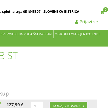
0
2 , spletna trg.: 051645307, SLOVENSKA BISTRICA
Prijavi se
 REZERVNI DELI IN POTROŠNI MATERIAL
MOTOKULTIVATORJI IN KOSILNICE
B ST
akup
127,99 €
DODAJ V KOŠARICO