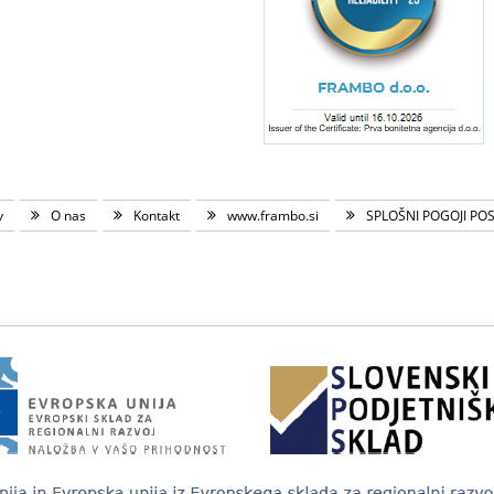
v
O nas
Kontakt
www.frambo.si
SPLOŠNI POGOJI PO