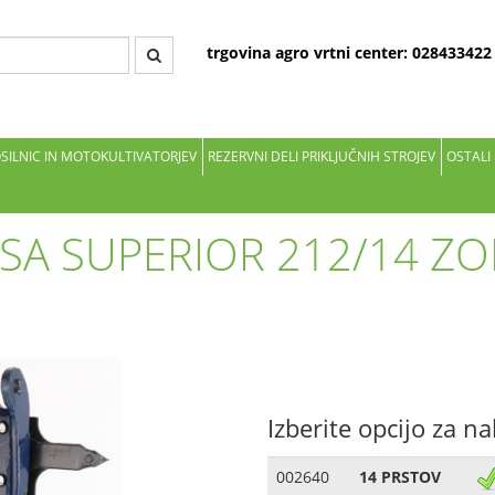
trgovina agro vrtni center: 02843342
OSILNIC IN MOTOKULTIVATORJEV
REZERVNI DELI PRIKLJUČNIH STROJEV
OSTALI
SA SUPERIOR 212/14 ZO
Izberite opcijo za n
002640
14 PRSTOV