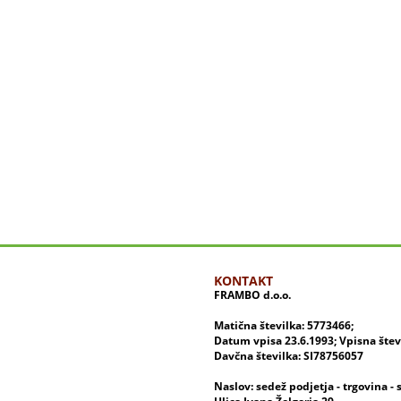
KONTAKT
FRAMBO d.o.o.
Matična številka: 5773466;
Datum vpisa 23.6.1993; Vpisna šte
Davčna številka: SI78756057
Naslov: sedež podjetja - trgovina - 