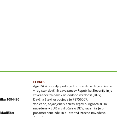
O NAS
Agro24.si upravlja podjetje Frambo d.o.o., ki je vpisano
v register davčnih zavezancev Republike Slovenije in je
zavezanec za davek na dodano vrednost (DDV).
vilka 1084430
Davčna številka podjetja je 78756057.
Vse cene, objavljene v spletni trgovini Agro24.si, so
navedene v EUR in vključujejo DDV, razen če je pri
skladišče:
posameznem izdelku ali storitvi izrecno navedeno