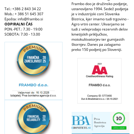
Frambo doo je družinsko podjetje,
Tel.: +386 2 843 34 22
ustanovljeno 1994. Sedež podjetja
Mob.: + 386 51 645 307
je v industrijski coni Slovenka
Epošta: info@frambo.si
Bistrica, kjer imamo tudi trgovino -
ODPIRALNI ČAS
Agro vrtni center. Ukvarjamo se
PON.-PET.: 7.30 - 19:00
tudi z veleprodajo rezervnih delov
SOBOTA: 7:30 - 13.00
kmetijskih priključkov,
motokultivatorjev ter gumijastih
škornjev. Danes pa zalagamo
preko 150 podjetij po Sloveniji.