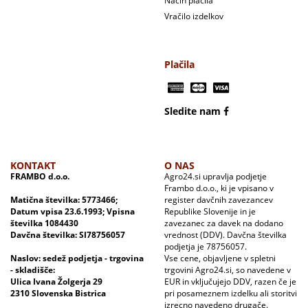
Način plačila
Vračilo izdelkov
Plačila
Sledite nam
KONTAKT
O NAS
FRAMBO d.o.o.
Agro24.si upravlja podjetje
Frambo d.o.o., ki je vpisano v
Matična številka: 5773466;
register davčnih zavezancev
Datum vpisa 23.6.1993; Vpisna
Republike Slovenije in je
številka 1084430
zavezanec za davek na dodano
Davčna številka: SI78756057
vrednost (DDV). Davčna številka
podjetja je 78756057.
Naslov: sedež podjetja - trgovina
Vse cene, objavljene v spletni
- skladišče:
trgovini Agro24.si, so navedene v
Ulica Ivana Žolgerja 29
EUR in vključujejo DDV, razen če je
2310 Slovenska Bistrica
pri posameznem izdelku ali storitvi
izrecno navedeno drugače.