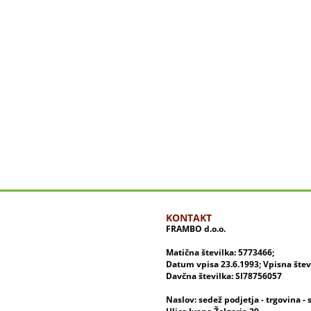
KONTAKT
FRAMBO d.o.o.
Matična številka: 5773466;
Datum vpisa 23.6.1993; Vpisna šte
Davčna številka: SI78756057
Naslov: sedež podjetja - trgovina - 