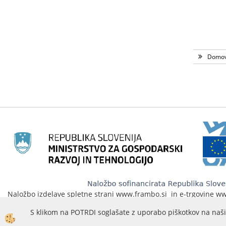
Domo
Naložbo izdelave spletne strani www.frambo.si in e-trgovine www.
na podlagi javnega poziva«Vavčer za digitalni marketing«. Spletna
S klikom na POTRDI soglašate z uporabo piškotkov na naši