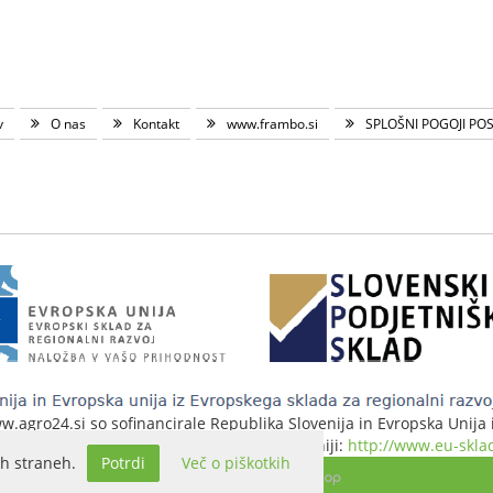
v
O nas
Kontakt
www.frambo.si
SPLOŠNI POGOJI PO
agro24.si so sofinancirale Republika Slovenija in Evropska Unija iz
 stran evropske kohezijske politike v Sloveniji:
http://www.eu-sklad
h straneh.
Potrdi
Več o piškotkih
Izdelava spletne trgovine