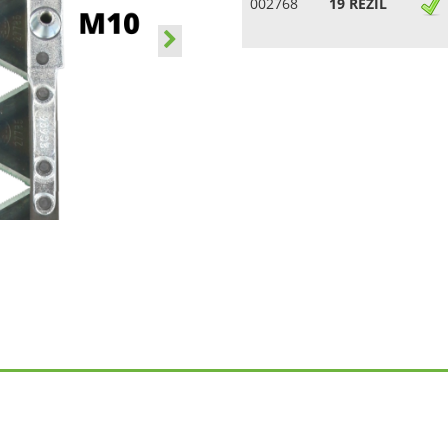
002768
19 REZIL