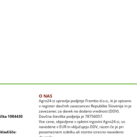
O NAS
Agro24.si upravlja podjetje Frambo d.o.o., ki je vpisano
v register davčnih zavezancev Republike Slovenije in je
zavezanec za davek na dodano vrednost (DDV).
vilka 1084430
Davčna številka podjetja je 78756057.
Vse cene, objavljene v spletni trgovini Agro24.si, so
navedene v EUR in vključujejo DDV, razen če je pri
skladišče:
posameznem izdelku ali storitvi izrecno navedeno