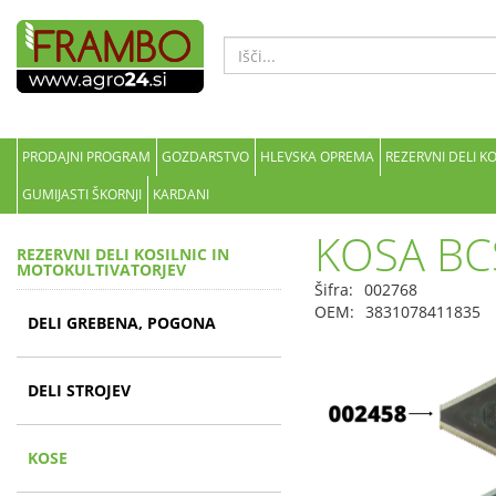
PRODAJNI PROGRAM
GOZDARSTVO
HLEVSKA OPREMA
REZERVNI DELI K
GUMIJASTI ŠKORNJI
KARDANI
KOSA BC
REZERVNI DELI KOSILNIC IN
MOTOKULTIVATORJEV
Šifra:
002768
OEM:
3831078411835
DELI GREBENA, POGONA
DELI STROJEV
KOSE