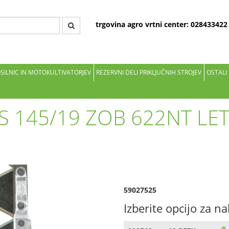
trgovina agro vrtni center: 02843342
OSILNIC IN MOTOKULTIVATORJEV
REZERVNI DELI PRIKLJUČNIH STROJEV
OSTALI
S 145/19 ZOB 622NT LE
59027525
Izberite opcijo za n