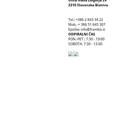
Ulica Ivana Žolgerja 29
2310 Slovenska Bistrica
Tel.: +386 2 843 34 22
Mob.: + 386 51 645 307
Epošta: info@frambo.si
ODPIRALNI ČAS
PON.-PET.: 7.30 - 19:00
SOBOTA: 7:30 - 13.00