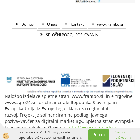
Domov
O nas
Kontakt
www.frambo.si
SPLOŠNI POGOJI POSLOVANJA
Naložbo izdelave spletne strani www.frambo.si in e-trgovine
www.agro24.si so sofinancirale Republika Slovenija in
Evropska Unija iz Evropskega sklada za regionalni
razvoj. Projekt je sofinanciran na podlagi javnega
poziva«Vavčer za digitalni marketing«. Spletna stran evropske
kohezijske politike v Sloveniji:
http://www.eu-skladi.si/
.
S klikom na POTRDI soglašate z
Več o
Potrdi
Izdelava spletne trgovine
uporabo piškotkov na naših straneh.
piškotkih