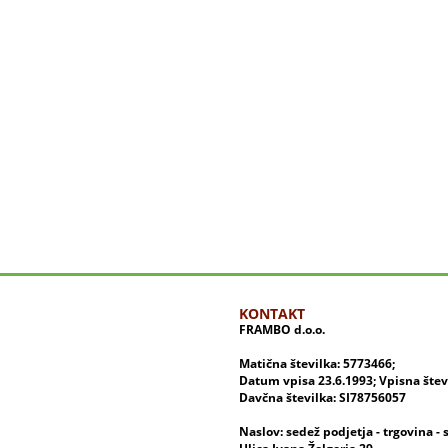
KONTAKT
FRAMBO d.o.o.
Matična številka: 5773466;
Datum vpisa 23.6.1993; Vpisna šte
Davčna številka: SI78756057
Naslov: sedež podjetja - trgovina - 