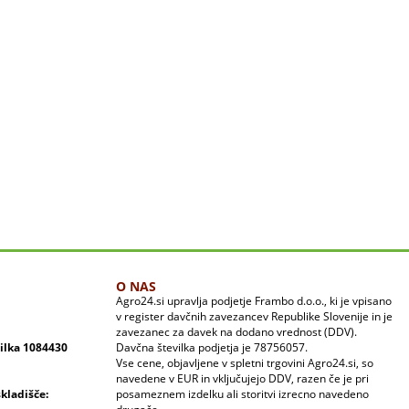
O NAS
Agro24.si upravlja podjetje Frambo d.o.o., ki je vpisano
v register davčnih zavezancev Republike Slovenije in je
zavezanec za davek na dodano vrednost (DDV).
vilka 1084430
Davčna številka podjetja je 78756057.
Vse cene, objavljene v spletni trgovini Agro24.si, so
navedene v EUR in vključujejo DDV, razen če je pri
skladišče:
posameznem izdelku ali storitvi izrecno navedeno