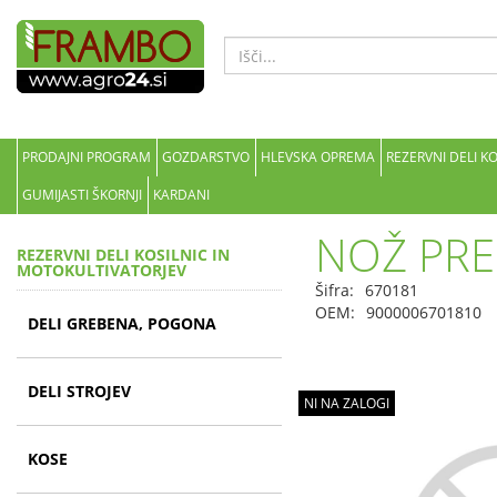
PRODAJNI PROGRAM
GOZDARSTVO
HLEVSKA OPREMA
REZERVNI DELI K
GUMIJASTI ŠKORNJI
KARDANI
NOŽ PRE
REZERVNI DELI KOSILNIC IN
MOTOKULTIVATORJEV
Šifra:
670181
OEM:
9000006701810
DELI GREBENA, POGONA
DELI STROJEV
NI NA ZALOGI
KOSE