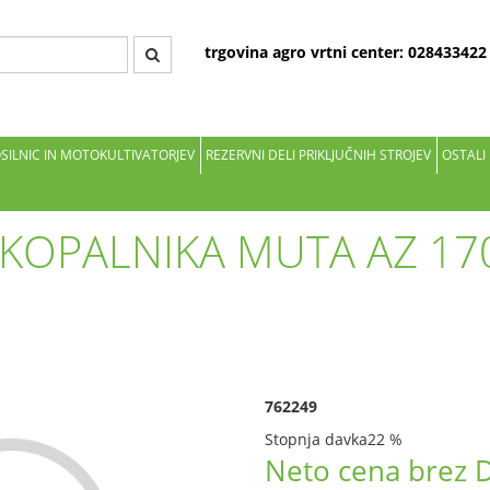
trgovina agro vrtni center: 02843342
OSILNIC IN MOTOKULTIVATORJEV
REZERVNI DELI PRIKLJUČNIH STROJEV
OSTALI
KOPALNIKA MUTA AZ 17
762249
Stopnja davka
22 %
Neto cena brez 