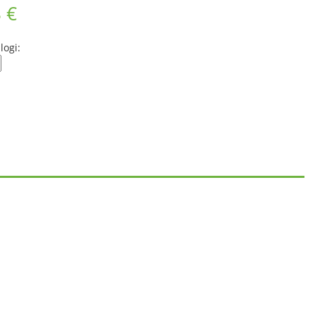
 €
logi: