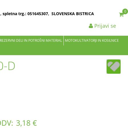
0
2 , spletna trg.: 051645307, SLOVENSKA BISTRICA
Prijavi se
 REZERVNI DELI IN POTROŠNI MATERIAL
MOTOKULTIVATORJI IN KOSILNICE
0-D
DDV:
3,18 €