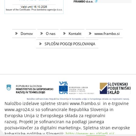
Domov
O nas
Kontakt
www.frambo.si
SPLOŠNI POGOJI POSLOVANJA
Naložbo izdelave spletne strani www.frambo.si in e-trgovine
www.agro24.si so sofinancirale Republika Slovenija in
Evropska Unija iz Evropskega sklada za regionalni
razvoj. Projekt je sofinanciran na podlagi javnega
poziva«Vavčer za digitalni marketing«. Spletna stran evropske
kohezijske politike v Sloveniji:
http://www.eu-skladi.si/
.