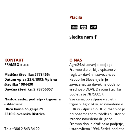
Plačila
Sledite nam
KONTAKT
O NAS
FRAMBO d.o.o.
Agro24.si upravlja podjetje
Frambo d.o.o., ki je vpisano v
Matična številka: 5773466;
register davčnih zavezancev
Datum vpisa 23.6.1993; Vpisna
Republike Slovenije in je
številka 1084430
zavezanec za davek na dodano
Davčna številka: SI78756057
vrednost (DDV). Davčna številka
podjetja je 78756057.
Naslov: sedež podjetja - trgovina
Vse cene, objavljene v spletni
- skladišče:
trgovini Agro24.si, so navedene v
Ulica Ivana Žolgerja 29
EUR in vključujejo DDV, razen če je
2310 Slovenska Bistrica
pri posameznem izdelku ali storitvi
izrecno navedeno drugače.
Frambo doo je družinsko podjetje,
Tel.: +386 2 843 34 22
ustanovljeno 1994. Sedež podjetja