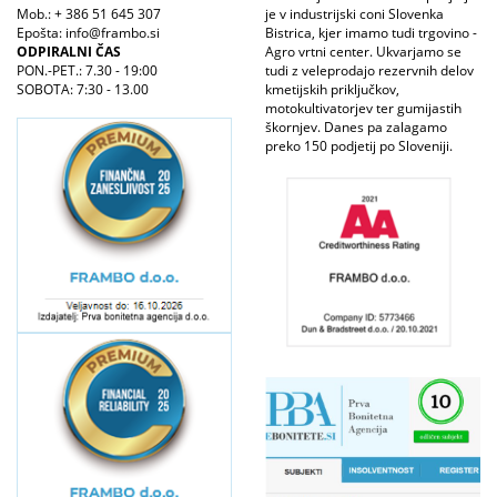
Mob.: + 386 51 645 307
je v industrijski coni Slovenka
Epošta: info@frambo.si
Bistrica, kjer imamo tudi trgovino -
ODPIRALNI ČAS
Agro vrtni center. Ukvarjamo se
PON.-PET.: 7.30 - 19:00
tudi z veleprodajo rezervnih delov
SOBOTA: 7:30 - 13.00
kmetijskih priključkov,
motokultivatorjev ter gumijastih
škornjev. Danes pa zalagamo
preko 150 podjetij po Sloveniji.