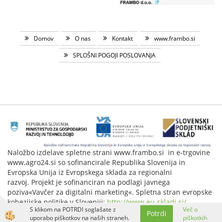
Domov
O nas
Kontakt
www.frambo.si
SPLOŠNI POGOJI POSLOVANJA
Naložbo izdelave spletne strani www.frambo.si in e-trgovine
www.agro24.si so sofinancirale Republika Slovenija in
Evropska Unija iz Evropskega sklada za regionalni
razvoj. Projekt je sofinanciran na podlagi javnega
poziva«Vavčer za digitalni marketing«. Spletna stran evropske
kohezijske politike v Sloveniji:
http://www.eu-skladi.si/
.
S klikom na POTRDI soglašate z
Več o
Potrdi
Izdelava spletne trgovine
uporabo piškotkov na naših straneh.
piškotkih