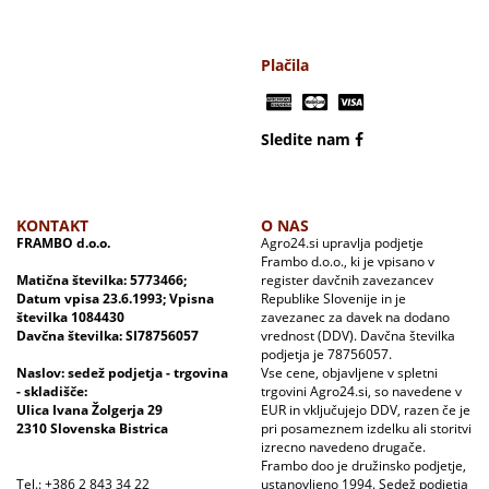
Plačila
Sledite nam
KONTAKT
O NAS
FRAMBO d.o.o.
Agro24.si upravlja podjetje
Frambo d.o.o., ki je vpisano v
Matična številka: 5773466;
register davčnih zavezancev
Datum vpisa 23.6.1993; Vpisna
Republike Slovenije in je
številka 1084430
zavezanec za davek na dodano
Davčna številka: SI78756057
vrednost (DDV). Davčna številka
podjetja je 78756057.
Naslov: sedež podjetja - trgovina
Vse cene, objavljene v spletni
- skladišče:
trgovini Agro24.si, so navedene v
Ulica Ivana Žolgerja 29
EUR in vključujejo DDV, razen če je
2310 Slovenska Bistrica
pri posameznem izdelku ali storitvi
izrecno navedeno drugače.
Frambo doo je družinsko podjetje,
Tel.: +386 2 843 34 22
ustanovljeno 1994. Sedež podjetja