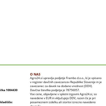
O NAS
Agro24.si upravlja podjetje Frambo d.o.o., ki je vpisano
v register davčnih zavezancev Republike Slovenije in je
zavezanec za davek na dodano vrednost (DDV).
vilka 1084430
Davčna številka podjetja je 78756057.
Vse cene, objavljene v spletni trgovini Agro24.si, so
navedene v EUR in vključujejo DDV, razen če je pri
skladišče:
posameznem izdelku ali storitvi izrecno navedeno