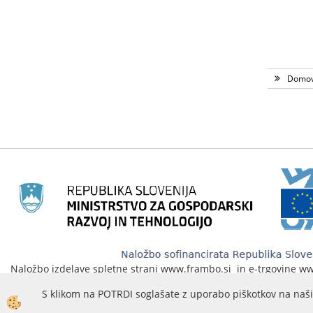
Domo
Naložbo izdelave spletne strani www.frambo.si in e-trgovine www.
na podlagi javnega poziva«Vavčer za digitalni marketing«. Spletna
S klikom na POTRDI soglašate z uporabo piškotkov na naši