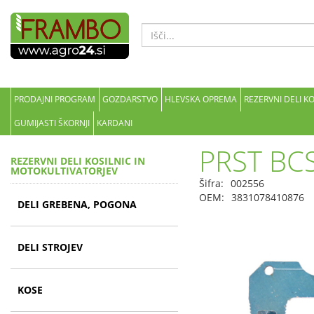
PRODAJNI PROGRAM
GOZDARSTVO
HLEVSKA OPREMA
REZERVNI DELI K
GUMIJASTI ŠKORNJI
KARDANI
PRST BC
REZERVNI DELI KOSILNIC IN
MOTOKULTIVATORJEV
Šifra:
002556
OEM:
3831078410876
DELI GREBENA, POGONA
DELI STROJEV
KOSE