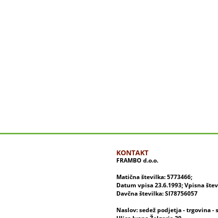
KONTAKT
FRAMBO d.o.o.
Matična številka: 5773466;
Datum vpisa 23.6.1993; Vpisna šte
Davčna številka: SI78756057
Naslov: sedež podjetja - trgovina - 