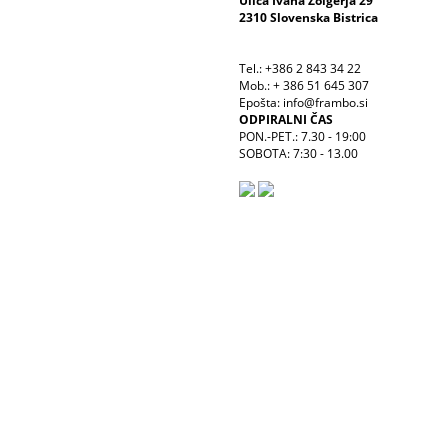
Ulica Ivana Žolgerja 29
2310 Slovenska Bistrica
Tel.: +386 2 843 34 22
Mob.: + 386 51 645 307
Epošta: info@frambo.si
ODPIRALNI ČAS
PON.-PET.: 7.30 - 19:00
SOBOTA: 7:30 - 13.00