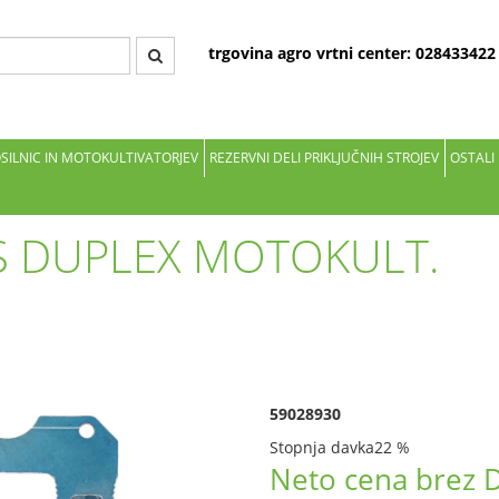
trgovina agro vrtni center: 02843342
OSILNIC IN MOTOKULTIVATORJEV
REZERVNI DELI PRIKLJUČNIH STROJEV
OSTALI
S DUPLEX MOTOKULT.
59028930
Stopnja davka
22 %
Neto cena brez 