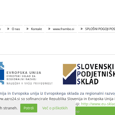
v
O nas
Kontakt
www.frambo.si
SPLOŠNI POGOJI PO
agro24.si so sofinancirale Republika Slovenija in Evropska Unija iz
 stran evropske kohezijske politike v Sloveniji:
http://www.eu-sklad
h straneh.
Potrdi
Več o piškotkih
Izdelava spletne trgovine