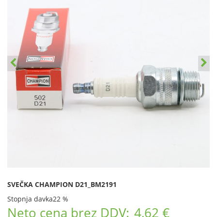
SVEČKA CHAMPION D21_BM2191
Stopnja davka
22 %
Neto cena brez DDV:
4,62 €