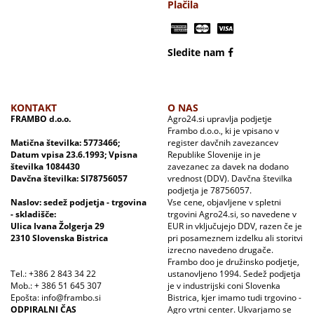
Plačila
Sledite nam
KONTAKT
O NAS
FRAMBO d.o.o.
Agro24.si upravlja podjetje
Frambo d.o.o., ki je vpisano v
Matična številka: 5773466;
register davčnih zavezancev
Datum vpisa 23.6.1993; Vpisna
Republike Slovenije in je
številka 1084430
zavezanec za davek na dodano
Davčna številka: SI78756057
vrednost (DDV). Davčna številka
podjetja je 78756057.
Naslov: sedež podjetja - trgovina
Vse cene, objavljene v spletni
- skladišče:
trgovini Agro24.si, so navedene v
Ulica Ivana Žolgerja 29
EUR in vključujejo DDV, razen če je
2310 Slovenska Bistrica
pri posameznem izdelku ali storitvi
izrecno navedeno drugače.
Frambo doo je družinsko podjetje,
Tel.: +386 2 843 34 22
ustanovljeno 1994. Sedež podjetja
Mob.: + 386 51 645 307
je v industrijski coni Slovenka
Epošta: info@frambo.si
Bistrica, kjer imamo tudi trgovino -
ODPIRALNI ČAS
Agro vrtni center. Ukvarjamo se