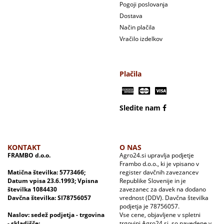
Pogoji poslovanja
Dostava
Način plačila
Vračilo izdelkov
Plačila
Sledite nam
KONTAKT
O NAS
FRAMBO d.o.o.
Agro24.si upravlja podjetje
Frambo d.o.o., ki je vpisano v
Matična številka: 5773466;
register davčnih zavezancev
Datum vpisa 23.6.1993; Vpisna
Republike Slovenije in je
številka 1084430
zavezanec za davek na dodano
Davčna številka: SI78756057
vrednost (DDV). Davčna številka
podjetja je 78756057.
Naslov: sedež podjetja - trgovina
Vse cene, objavljene v spletni
- skladišče:
trgovini Agro24.si, so navedene v