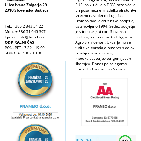
Ulica Ivana Žolgerja 29
EUR in vključujejo DDV, razen če je
2310 Slovenska Bistrica
pri posameznem izdelku ali storitvi
izrecno navedeno drugače.
Frambo doo je družinsko podjetje,
Tel.: +386 2 843 34 22
ustanovljeno 1994. Sedež podjetja
Mob.: + 386 51 645 307
je v industrijski coni Slovenka
Epošta: info@frambo.si
Bistrica, kjer imamo tudi trgovino -
ODPIRALNI ČAS
Agro vrtni center. Ukvarjamo se
PON.-PET.: 7.30 - 19:00
tudi z veleprodajo rezervnih delov
SOBOTA: 7:30 - 13.00
kmetijskih priključkov,
motokultivatorjev ter gumijastih
škornjev. Danes pa zalagamo
preko 150 podjetij po Sloveniji.