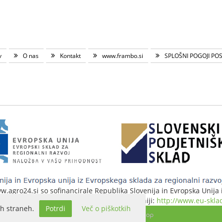
v
O nas
Kontakt
www.frambo.si
SPLOŠNI POGOJI PO
agro24.si so sofinancirale Republika Slovenija in Evropska Unija iz
 stran evropske kohezijske politike v Sloveniji:
http://www.eu-sklad
h straneh.
Potrdi
Več o piškotkih
Izdelava spletne trgovine