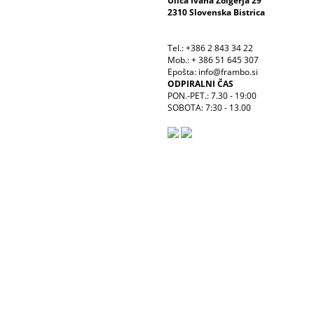
Ulica Ivana Žolgerja 29
2310 Slovenska Bistrica
Tel.: +386 2 843 34 22
Mob.: + 386 51 645 307
Epošta: info@frambo.si
ODPIRALNI ČAS
PON.-PET.: 7.30 - 19:00
SOBOTA: 7:30 - 13.00