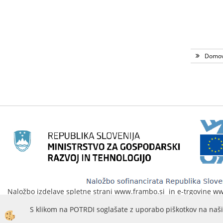
Domo
Naložbo izdelave spletne strani www.frambo.si in e-trgovine www.
na podlagi javnega poziva«Vavčer za digitalni marketing«. Spletna
S klikom na POTRDI soglašate z uporabo piškotkov na naši