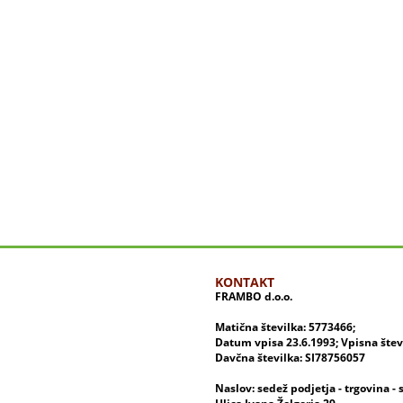
KONTAKT
FRAMBO d.o.o.
Matična številka: 5773466;
Datum vpisa 23.6.1993; Vpisna šte
Davčna številka: SI78756057
Naslov: sedež podjetja - trgovina - 