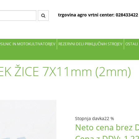
trgovina agro vrtni center: 02843342
OSILNIC IN MOTOKULTIVATORJEV
REZERVNI DELI PRIKLJUČNIH STROJEV
OSTALI
EK ŽICE 7X11mm (2mm)
Stopnja davka
22 %
Neto cena brez 
Cena z DDV:
1,22