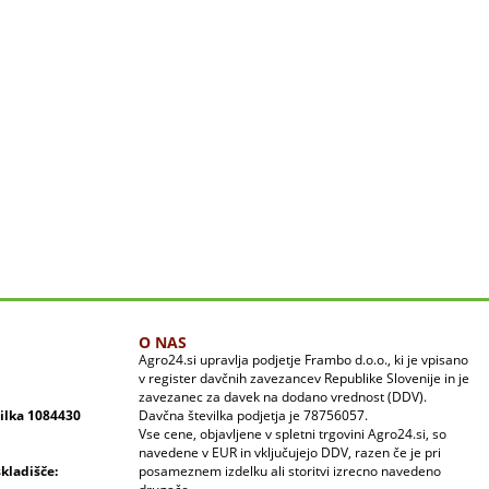
O NAS
Agro24.si upravlja podjetje Frambo d.o.o., ki je vpisano
v register davčnih zavezancev Republike Slovenije in je
zavezanec za davek na dodano vrednost (DDV).
vilka 1084430
Davčna številka podjetja je 78756057.
Vse cene, objavljene v spletni trgovini Agro24.si, so
navedene v EUR in vključujejo DDV, razen če je pri
skladišče:
posameznem izdelku ali storitvi izrecno navedeno