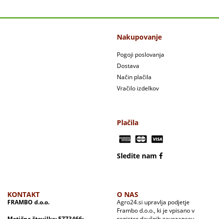
Nakupovanje
Pogoji poslovanja
Dostava
Način plačila
Vračilo izdelkov
Plačila
Sledite nam
KONTAKT
O NAS
FRAMBO d.o.o.
Agro24.si upravlja podjetje
Frambo d.o.o., ki je vpisano v
Matična številka: 5773466;
register davčnih zavezancev