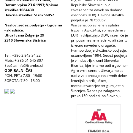
Datum vpisa 23.6.1993; Vpisna
Republike Slovenije in je
številka 1084430
zavezanec za davek na dodano
Davčna številka: SI78756057
vrednost (DDV). Davčna številka
podjetja je 78756057.
Naslov: sedež podjetja - trgovina
Vse cene, objavljene v spletni
- skladišče:
trgovini Agro24.si, so navedene v
Ulica Ivana Žolgerja 29
EUR in vključujejo DDV, razen če je
2310 Slovenska Bistrica
pri posameznem izdelku ali storitvi
izrecno navedeno drugače.
Frambo doo je družinsko podjetje,
Tel.: +386 2 843 34 22
ustanovljeno 1994. Sedež podjetja
Mob.: + 386 51 645 307
je v industrijski coni Slovenka
Epošta: info@frambo.si
Bistrica, kjer imamo tudi trgovino -
ODPIRALNI ČAS
Agro vrtni center. Ukvarjamo se
PON.-PET.: 7.30 - 19:00
tudi z veleprodajo rezervnih delov
SOBOTA: 7:30 - 13.00
kmetijskih priključkov,
motokultivatorjev ter gumijastih
škornjev. Danes pa zalagamo
preko 150 podjetij po Sloveniji.