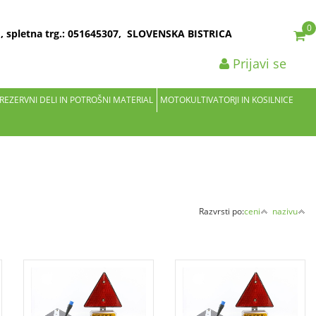
0
2 , spletna trg.: 051645307, SLOVENSKA BISTRICA
Prijavi se
 REZERVNI DELI IN POTROŠNI MATERIAL
MOTOKULTIVATORJI IN KOSILNICE
Razvrsti po:
ceni
nazivu