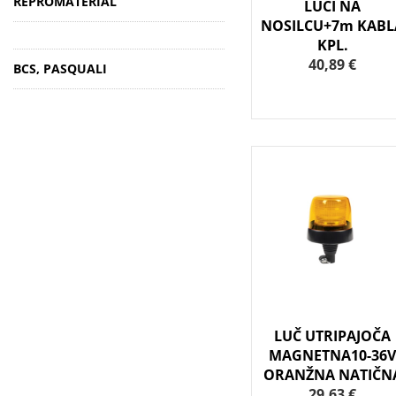
REPROMATERIAL
LUČI NA
NOSILCU+7m KABL
KPL.
40,89 €
BCS, PASQUALI
LUČ UTRIPAJOČA
MAGNETNA10-36
ORANŽNA NATIČN
29,63 €