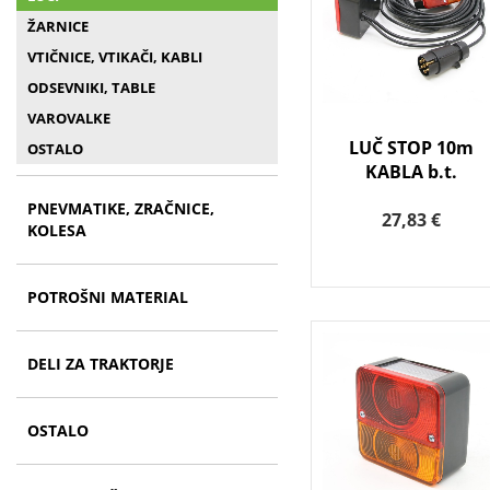
ŽARNICE
VTIČNICE, VTIKAČI, KABLI
ODSEVNIKI, TABLE
VAROVALKE
LUČ STOP 10m
OSTALO
KABLA b.t.
PNEVMATIKE, ZRAČNICE,
27,83 €
KOLESA
POTROŠNI MATERIAL
DELI ZA TRAKTORJE
OSTALO