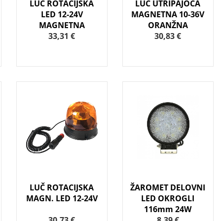
LUČ ROTACIJSKA
LUČ UTRIPAJOČA
LED 12-24V
MAGNETNA 10-36V
MAGNETNA
ORANŽNA
33,31 €
30,83 €
LUČ ROTACIJSKA
ŽAROMET DELOVNI
MAGN. LED 12-24V
LED OKROGLI
116mm 24W
30,73 €
8,39 €