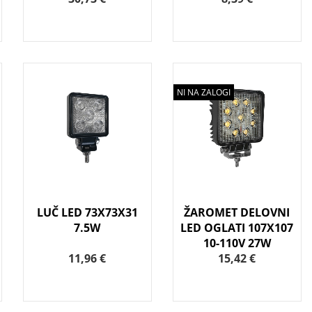
NI NA ZALOGI
LUČ LED 73X73X31
ŽAROMET DELOVNI
7.5W
LED OGLATI 107X107
10-110V 27W
11,96 €
15,42 €