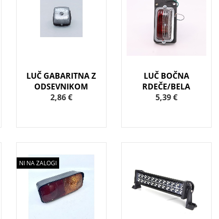
LUČ GABARITNA Z
LUČ BOČNA
ODSEVNIKOM
RDEČE/BELA
2,86 €
5,39 €
NI NA ZALOGI