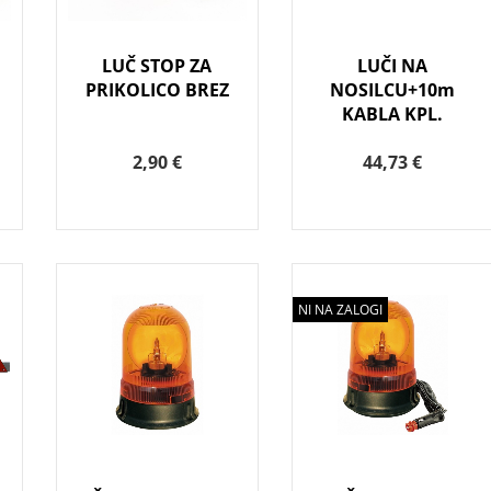
LUČ STOP ZA
LUČI NA
PRIKOLICO BREZ
NOSILCU+10m
KABLA KPL.
2,90 €
44,73 €
NI NA ZALOGI