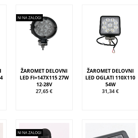
NI NA ZALOGI
I
ŽAROMET DELOVNI
ŽAROMET DELOVNI
04
LED FI=147X115 27W
LED OGLATI 110X110
12-28V
54W
27,65 €
31,34 €
NI NA ZALOGI