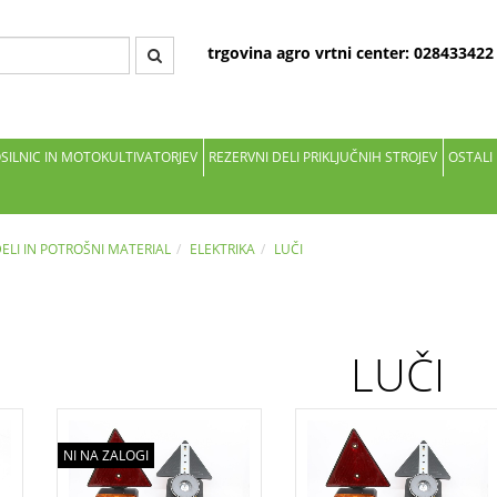
trgovina agro vrtni center: 02843342
OSILNIC IN MOTOKULTIVATORJEV
REZERVNI DELI PRIKLJUČNIH STROJEV
OSTALI
DELI IN POTROŠNI MATERIAL
ELEKTRIKA
LUČI
LUČI
NI NA ZALOGI