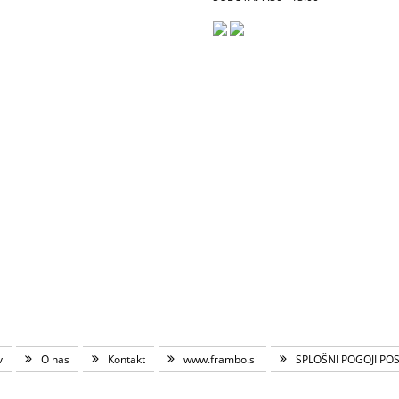
v
O nas
Kontakt
www.frambo.si
SPLOŠNI POGOJI PO