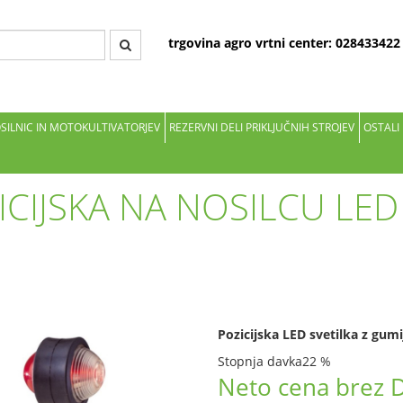
trgovina agro vrtni center: 02843342
OSILNIC IN MOTOKULTIVATORJEV
REZERVNI DELI PRIKLJUČNIH STROJEV
OSTALI
ICIJSKA NA NOSILCU LED
Pozicijska LED svetilka z gum
Stopnja davka
22 %
Neto cena brez 