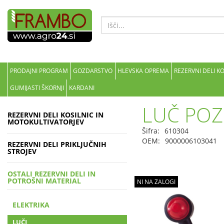
PRODAJNI PROGRAM
GOZDARSTVO
HLEVSKA OPREMA
REZERVNI DELI K
GUMIJASTI ŠKORNJI
KARDANI
LUČ POZ
REZERVNI DELI KOSILNIC IN
MOTOKULTIVATORJEV
Šifra:
610304
OEM:
9000006103041
REZERVNI DELI PRIKLJUČNIH
STROJEV
OSTALI REZERVNI DELI IN
POTROŠNI MATERIAL
NI NA ZALOGI
ELEKTRIKA
LUČI