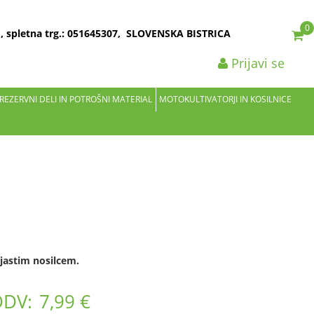
0
2 , spletna trg.: 051645307, SLOVENSKA BISTRICA
Prijavi se
 REZERVNI DELI IN POTROŠNI MATERIAL
MOTOKULTIVATORJI IN KOSILNICE
ijastim nosilcem.
DDV:
7,99 €