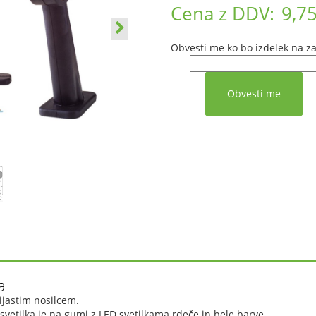
Cena z DDV:
9,75
Obvesti me ko bo izdelek na za
a
mijastim nosilcem.
vetilka je na gumi z LED svetilkama rdeče in bele barve.