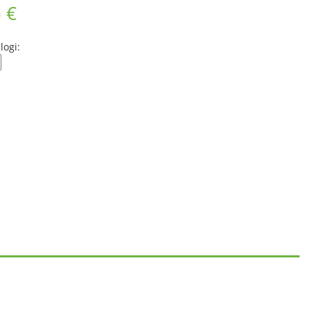
 €
logi: