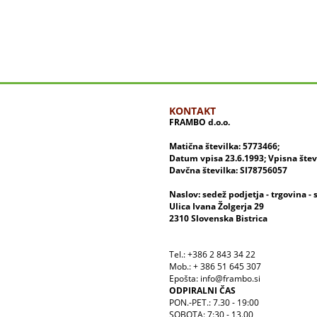
KONTAKT
FRAMBO d.o.o.
Matična številka: 5773466;
Datum vpisa 23.6.1993; Vpisna šte
Davčna številka: SI78756057
Naslov: sedež podjetja - trgovina - 
Ulica Ivana Žolgerja 29
2310 Slovenska Bistrica
Tel.: +386 2 843 34 22
Mob.: + 386 51 645 307
Epošta: info@frambo.si
ODPIRALNI ČAS
PON.-PET.: 7.30 - 19:00
SOBOTA: 7:30 - 13.00