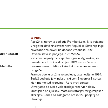
O NAS
Agro24.si upravlja podjetje Frambo d.o.o., ki je vpisano
v register davčnih zavezancev Republike Slovenije in je
zavezanec za davek na dodano vrednost (DDV).
vilka 1084430
Davčna številka podjetja je 78756057.
Vse cene, objavljene v spletni trgovini Agro24.si, so
navedene v EUR in vključujejo DDV, razen če je pri
skladišče:
posameznem izdelku ali storitvi izrecno navedeno
drugače.
Frambo doo je družinsko podjetje, ustanovljeno 1994.
Sedež podjetja je v industrijski coni Slovenka Bistrica,
kjer imamo tudi trgovino - Agro vrtni center.
Ukvarjamo se tudi z veleprodajo rezervnih delov
kmetijskih priključkov, motokultivatorjev ter gumijastih
škornjev. Danes pa zalagamo preko 150 podjetij po
Sloveniji.