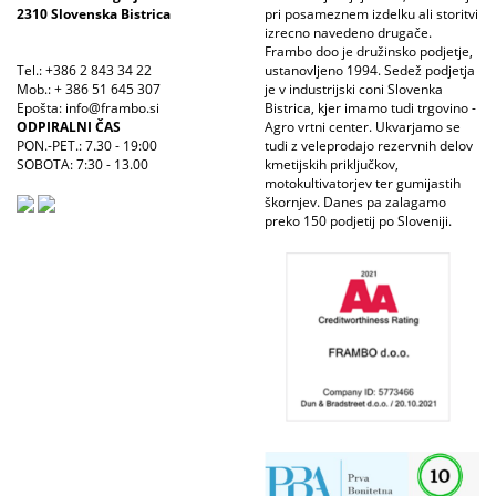
2310 Slovenska Bistrica
pri posameznem izdelku ali storitvi
izrecno navedeno drugače.
Frambo doo je družinsko podjetje,
Tel.: +386 2 843 34 22
ustanovljeno 1994. Sedež podjetja
Mob.: + 386 51 645 307
je v industrijski coni Slovenka
Epošta: info@frambo.si
Bistrica, kjer imamo tudi trgovino -
ODPIRALNI ČAS
Agro vrtni center. Ukvarjamo se
PON.-PET.: 7.30 - 19:00
tudi z veleprodajo rezervnih delov
SOBOTA: 7:30 - 13.00
kmetijskih priključkov,
motokultivatorjev ter gumijastih
škornjev. Danes pa zalagamo
preko 150 podjetij po Sloveniji.