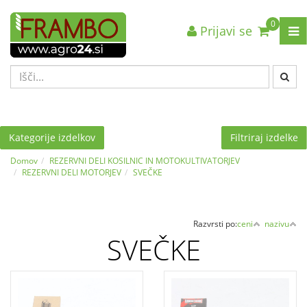
0
Prijavi se
Nazaj en nivo
Nazaj en nivo
Nazaj en nivo
VRSTA 1
VRSTA 1
VRSTA 1
VRSTA 2
VRSTA 2
VRSTA 2
VRSTA 3
VRSTA 3
VRSTA 3
Kategorije izdelkov
Filtriraj izdelke
Domov
REZERVNI DELI KOSILNIC IN MOTOKULTIVATORJEV
REZERVNI DELI MOTORJEV
SVEČKE
Razvrsti po:
ceni
nazivu
SVEČKE