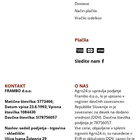
Dostava
Način plačila
Vračilo izdelkov
Plačila
Sledite nam
KONTAKT
O NAS
FRAMBO d.o.o.
Agro24.si upravlja podjetje
Frambo d.o.o., ki je vpisano v
Matična številka: 5773466;
register davčnih zavezancev
Datum vpisa 23.6.1993; Vpisna
Republike Slovenije in je
številka 1084430
zavezanec za davek na dodano
Davčna številka: SI78756057
vrednost (DDV). Davčna številka
podjetja je 78756057.
Naslov: sedež podjetja - trgovina
Vse cene, objavljene v spletni
- skladišče:
trgovini Agro24.si, so navedene v
Ulica Ivana Žolgerja 29
EUR in vključujejo DDV, razen če je