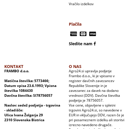
Vračilo izdelkov
Plačila
Sledite nam
KONTAKT
O NAS
FRAMBO d.o.o.
Agro24.si upravlja podjetje
Frambo d.o.o., ki je vpisano v
Matična številka: 5773466;
register davčnih zavezancev
Datum vpisa 23.6.1993; Vpisna
Republike Slovenije in je
številka 1084430
zavezanec za davek na dodano
Davčna številka: SI78756057
vrednost (DDV). Davčna številka
podjetja je 78756057.
Naslov: sedež podjetja - trgovina
Vse cene, objavljene v spletni
- skladišče:
trgovini Agro24.si, so navedene v
Ulica Ivana Žolgerja 29
EUR in vključujejo DDV, razen če je
2310 Slovenska Bistrica
pri posameznem izdelku ali storitvi
izrecno navedeno drugače.