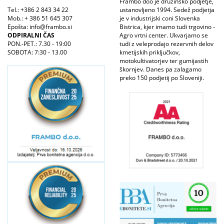
Frambo doo je družinsko podjetje,
Tel.: +386 2 843 34 22
ustanovljeno 1994. Sedež podjetja
Mob.: + 386 51 645 307
je v industrijski coni Slovenka
Epošta: info@frambo.si
Bistrica, kjer imamo tudi trgovino -
ODPIRALNI ČAS
Agro vrtni center. Ukvarjamo se
PON.-PET.: 7.30 - 19:00
tudi z veleprodajo rezervnih delov
SOBOTA: 7:30 - 13.00
kmetijskih priključkov,
motokultivatorjev ter gumijastih
škornjev. Danes pa zalagamo
preko 150 podjetij po Sloveniji.