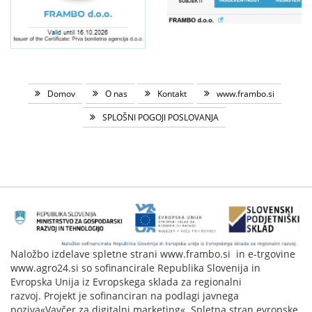
Domov
O nas
Kontakt
www.frambo.si
SPLOŠNI POGOJI POSLOVANJA
Naložbo izdelave spletne strani www.frambo.si in e-trgovine
www.agro24.si so sofinancirale Republika Slovenija in
Evropska Unija iz Evropskega sklada za regionalni
razvoj. Projekt je sofinanciran na podlagi javnega
poziva«Vavčer za digitalni marketing«. Spletna stran evropske