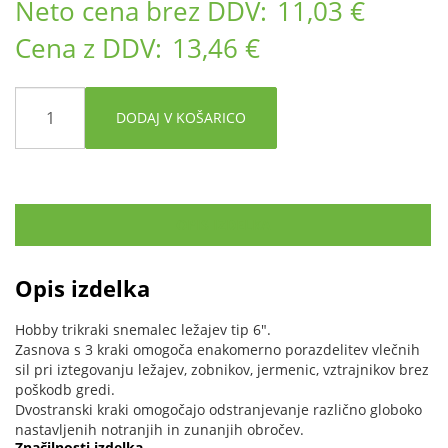
Neto cena brez DDV:
11,03 €
Cena z DDV:
13,46 €
DODAJ V KOŠARICO
OPIS IZDELKA
Opis izdelka
Hobby trikraki snemalec ležajev tip 6".
Zasnova s ​​3 kraki omogoča enakomerno porazdelitev vlečnih
sil pri iztegovanju ležajev, zobnikov, jermenic, vztrajnikov brez
poškodb gredi.
Dvostranski kraki omogočajo odstranjevanje različno globoko
nastavljenih notranjih in zunanjih obročev.
Značilnosti izdelka