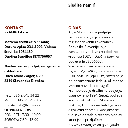
Sledite nam
KONTAKT
O NAS
FRAMBO d.o.o.
Agro24.si upravlja podjetje
Frambo d.o.o., ki je vpisano v
Matična številka: 5773466;
register davčnih zavezancev
Datum vpisa 23.6.1993; Vpisna
Republike Slovenije in je
številka 1084430
zavezanec za davek na dodano
Davčna številka: SI78756057
vrednost (DDV). Davčna številka
podjetja je 78756057.
Naslov: sedež podjetja - trgovina
Vse cene, objavljene v spletni
- skladišče:
trgovini Agro24.si, so navedene v
Ulica Ivana Žolgerja 29
EUR in vključujejo DDV, razen če je
2310 Slovenska Bistrica
pri posameznem izdelku ali storitvi
izrecno navedeno drugače.
Frambo doo je družinsko podjetje,
Tel.: +386 2 843 34 22
ustanovljeno 1994. Sedež podjetja
Mob.: + 386 51 645 307
je v industrijski coni Slovenka
Epošta: info@frambo.si
Bistrica, kjer imamo tudi trgovino -
ODPIRALNI ČAS
Agro vrtni center. Ukvarjamo se
PON.-PET.: 7.30 - 19:00
tudi z veleprodajo rezervnih delov
SOBOTA: 7:30 - 13.00
kmetijskih priključkov,
motokultivatorjev ter gumijastih