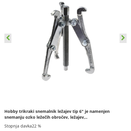
Hobby trikraki snemalnik ležajev tip 6" je namenjen
snemanju ozko ležečih obročev, ležajev,..
Stopnja davka
22 %