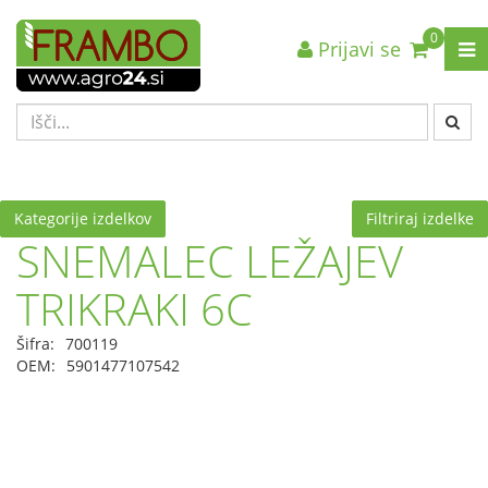
0
Prijavi se
Nazaj en nivo
Nazaj en nivo
Nazaj en nivo
VRSTA 1
VRSTA 1
VRSTA 1
VRSTA 2
VRSTA 2
VRSTA 2
VRSTA 3
VRSTA 3
VRSTA 3
Kategorije izdelkov
Filtriraj izdelke
SNEMALEC LEŽAJEV
TRIKRAKI 6C
Šifra:
700119
OEM:
5901477107542