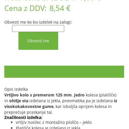
Cena z DDV:
8,54 €
Obvesti me ko bo izdelek na zalogi:
OPIS IZDELKA
Opis izdelka
Vrtljivo kolo s premerom 125 mm
.
Jedro
kolesa (platišče)
in
ohišje sta
izdelana iz jekla, pnevmatika pa je izdelana
iz
visokokakovostne gume
, kar izboljša oprijem kolesa in
preprečuje praskanje tal.
Značilnosti izdelka:
vrtljiv nosilec z montažno ploščo – jeklo
Platišče kolesa je izdelano iz jekla