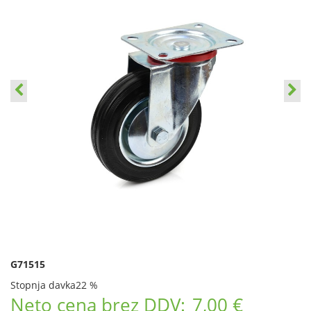
G71515
Stopnja davka
22 %
Neto cena brez DDV:
7,00 €