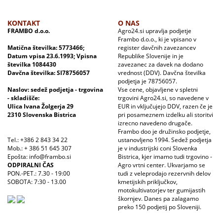
KONTAKT
O NAS
FRAMBO d.o.o.
Agro24.si upravlja podjetje
Frambo d.o.o., ki je vpisano v
Matična številka: 5773466;
register davčnih zavezancev
Datum vpisa 23.6.1993; Vpisna
Republike Slovenije in je
številka 1084430
zavezanec za davek na dodano
Davčna številka: SI78756057
vrednost (DDV). Davčna številka
podjetja je 78756057.
Naslov: sedež podjetja - trgovina
Vse cene, objavljene v spletni
- skladišče:
trgovini Agro24.si, so navedene v
Ulica Ivana Žolgerja 29
EUR in vključujejo DDV, razen če je
2310 Slovenska Bistrica
pri posameznem izdelku ali storitvi
izrecno navedeno drugače.
Frambo doo je družinsko podjetje,
Tel.: +386 2 843 34 22
ustanovljeno 1994. Sedež podjetja
Mob.: + 386 51 645 307
je v industrijski coni Slovenka
Epošta: info@frambo.si
Bistrica, kjer imamo tudi trgovino -
ODPIRALNI ČAS
Agro vrtni center. Ukvarjamo se
PON.-PET.: 7.30 - 19:00
tudi z veleprodajo rezervnih delov
SOBOTA: 7:30 - 13.00
kmetijskih priključkov,
motokultivatorjev ter gumijastih
škornjev. Danes pa zalagamo
preko 150 podjetij po Sloveniji.