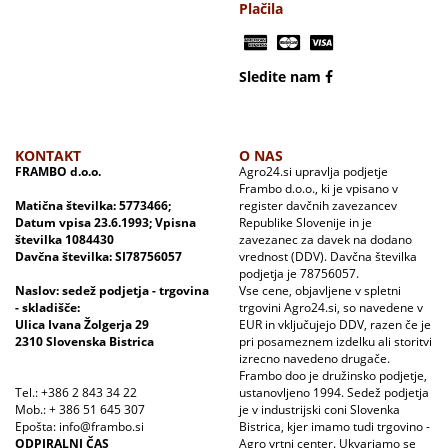
Plačila
Sledite nam
KONTAKT
O NAS
FRAMBO d.o.o.
Agro24.si upravlja podjetje
Frambo d.o.o., ki je vpisano v
Matična številka: 5773466;
register davčnih zavezancev
Datum vpisa 23.6.1993; Vpisna
Republike Slovenije in je
številka 1084430
zavezanec za davek na dodano
Davčna številka: SI78756057
vrednost (DDV). Davčna številka
podjetja je 78756057.
Naslov: sedež podjetja - trgovina
Vse cene, objavljene v spletni
- skladišče:
trgovini Agro24.si, so navedene v
Ulica Ivana Žolgerja 29
EUR in vključujejo DDV, razen če je
2310 Slovenska Bistrica
pri posameznem izdelku ali storitvi
izrecno navedeno drugače.
Frambo doo je družinsko podjetje,
Tel.: +386 2 843 34 22
ustanovljeno 1994. Sedež podjetja
Mob.: + 386 51 645 307
je v industrijski coni Slovenka
Epošta: info@frambo.si
Bistrica, kjer imamo tudi trgovino -
ODPIRALNI ČAS
Agro vrtni center. Ukvarjamo se