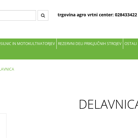
trgovina agro vrtni center: 02843342
OSILNIC IN MOTOKULTIVATORJEV
REZERVNI DELI PRIKLJUČNIH STROJEV
OSTALI
LAVNICA
DELAVNIC