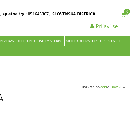
0
2 , spletna trg.: 051645307, SLOVENSKA BISTRICA
Prijavi se
 REZERVNI DELI IN POTROŠNI MATERIAL
MOTOKULTIVATORJI IN KOSILNICE
Razvrsti po:
ceni
nazivu
A