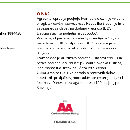
O NAS
Agro24.si upravlja podjetje Frambo d.o.o., ki je vpisano
v register davčnih zavezancev Republike Slovenije in je
zavezanec za davek na dodano vrednost (DDV).
vilka 1084430
Davčna številka podjetja je 78756057.
Vse cene, objavljene v spletni trgovini Agro24.si, so
navedene v EUR in vključujejo DDV, razen če je pri
skladišče:
posameznem izdelku ali storitvi izrecno navedeno
drugače.
Frambo doo je družinsko podjetje, ustanovljeno 1994.
Sedež podjetja je v industrijski coni Slovenka Bistrica,
kjer imamo tudi trgovino - Agro vrtni center.
Ukvarjamo se tudi z veleprodajo rezervnih delov
kmetijskih priključkov, motokultivatorjev ter gumijastih
škornjev. Danes pa zalagamo preko 150 podjetij po
Sloveniji.