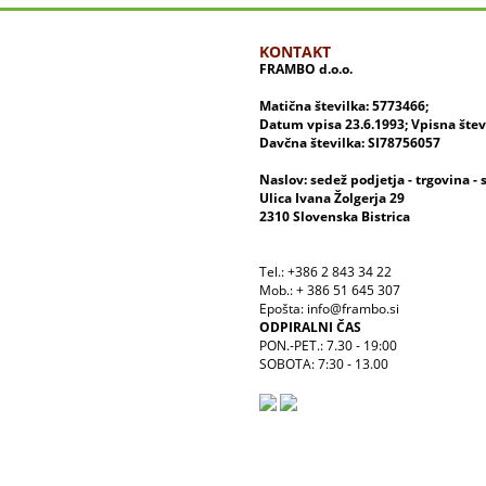
KONTAKT
FRAMBO d.o.o.
Matična številka: 5773466;
Datum vpisa 23.6.1993; Vpisna šte
Davčna številka: SI78756057
Naslov: sedež podjetja - trgovina - 
Ulica Ivana Žolgerja 29
2310 Slovenska Bistrica
Tel.: +386 2 843 34 22
Mob.: + 386 51 645 307
Epošta: info@frambo.si
ODPIRALNI ČAS
PON.-PET.: 7.30 - 19:00
SOBOTA: 7:30 - 13.00