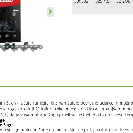
309332
325 1.5
32 ZOB
ih žag vključuje funkcije, ki zmanjšujejo povratne udarce in možn
re verige, sprednji ščitnik za roke, meče z nizkim ali zmanjšanim p
ičati, da je vaša motorna žaga pravilno sestavljena in da so vse ko
ige
e žage
na verige motorne žage na mestu, kjer se prilega utoru vodilnega