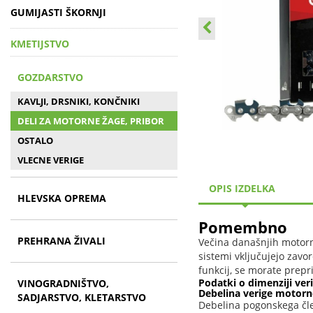
GUMIJASTI ŠKORNJI
KMETIJSTVO
GOZDARSTVO
KAVLJI, DRSNIKI, KONČNIKI
DELI ZA MOTORNE ŽAGE, PRIBOR
OSTALO
VLECNE VERIGE
OPIS IZDELKA
HLEVSKA OPREMA
Pomembno
PREHRANA ŽIVALI
Večina današnjih motorn
sistemi vključujejo zavo
funkcij, se morate prepr
Podatki o dimenziji ver
VINOGRADNIŠTVO,
Debelina verige motorn
SADJARSTVO, KLETARSTVO
Debelina pogonskega čle