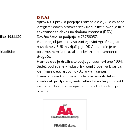
O NAS
Agro24.si upravlja podjetje Frambo d.o.o., ki je vpisano
v register davčnih zavezancev Republike Slovenije in je
zavezanec za davek na dodano vrednost (DDV).
vilka 1084430
Davčna številka podjetja je 78756057.
Vse cene, objavljene v spletni trgovini Agro24.si, so
navedene v EUR in vključujejo DDV, razen če je pri
skladišče:
posameznem izdelku ali storitvi izrecno navedeno
drugače.
Frambo doo je družinsko podjetje, ustanovljeno 1994.
Sedež podjetja je v industrijski coni Slovenka Bistrica,
kjer imamo tudi trgovino - Agro vrtni center.
Ukvarjamo se tudi z veleprodajo rezervnih delov
kmetijskih priključkov, motokultivatorjev ter gumijastih
škornjev. Danes pa zalagamo preko 150 podjetij po
Sloveniji.