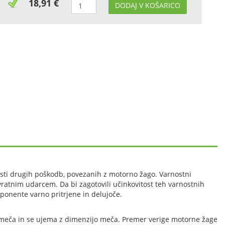
18,91 €
DODAJ V KOŠARICO
osti drugih poškodb, povezanih z motorno žago. Varnostni
ovratnim udarcem. Da bi zagotovili učinkovitost teh varnostnih
mponente varno pritrjene in delujoče.
 meča in se ujema z dimenzijo meča. Premer verige motorne žage