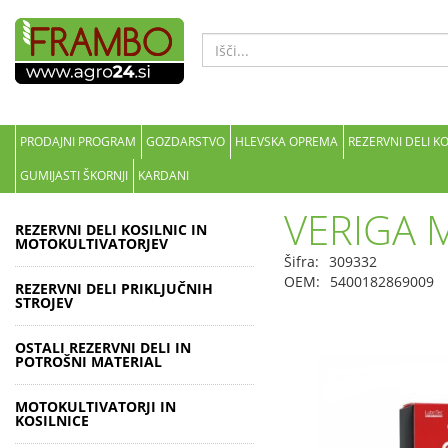
PRODAJNI PROGRAM
GOZDARSTVO
HLEVSKA OPREMA
REZERVNI DELI K
GUMIJASTI ŠKORNJI
KARDANI
VERIGA 
REZERVNI DELI KOSILNIC IN
MOTOKULTIVATORJEV
Šifra:
309332
OEM:
5400182869009
REZERVNI DELI PRIKLJUČNIH
STROJEV
OSTALI REZERVNI DELI IN
POTROŠNI MATERIAL
MOTOKULTIVATORJI IN
KOSILNICE