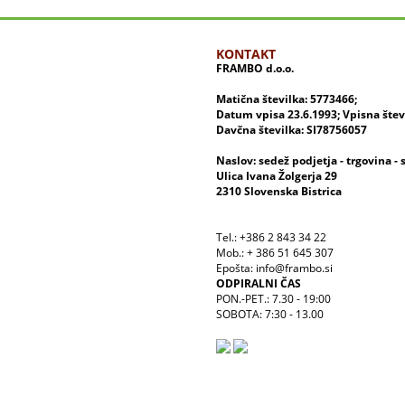
KONTAKT
FRAMBO d.o.o.
Matična številka: 5773466;
Datum vpisa 23.6.1993; Vpisna šte
Davčna številka: SI78756057
Naslov: sedež podjetja - trgovina - 
Ulica Ivana Žolgerja 29
2310 Slovenska Bistrica
Tel.: +386 2 843 34 22
Mob.: + 386 51 645 307
Epošta: info@frambo.si
ODPIRALNI ČAS
PON.-PET.: 7.30 - 19:00
SOBOTA: 7:30 - 13.00