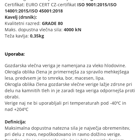
Certifikat: EURO CERT CZ-certifikat
ISO 9001:2015/ISO
14001:2015/ISO 45001:2018
Kavelj (drsnik):
Kvalitetni razred:
GRADE 80
Maks. dopustna vlečna sila:
4000 kN
Teža kavlja:
0,35kg
Uporaba:
Gozdarska vlečna veriga je namenjana za vleko hlodovine.
Okrogla oblika člena je primernejša za spravilo mehkejšega
lesa, predvsem je to smreka, bor, macesen, lipa.
Okrogla oblika člena gozdarske vlečne verige lažje zdrsne pri
delu na kamnitih tleh in je zaradi tega veriga odpornejša proti
obrabi.
Verige naj ne bi uporabljali pri temperaturah pod -40ºC in
nad +204ºC
Definicija:
Maksimalna dopustna natezna sila je največja obremenitev,
pri delu z novo, nepoškodovano in ravno dolžino verige.