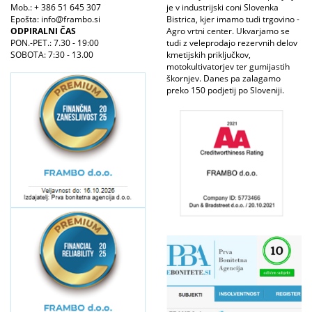
Mob.: + 386 51 645 307
je v industrijski coni Slovenka
Epošta: info@frambo.si
Bistrica, kjer imamo tudi trgovino -
ODPIRALNI ČAS
Agro vrtni center. Ukvarjamo se
PON.-PET.: 7.30 - 19:00
tudi z veleprodajo rezervnih delov
SOBOTA: 7:30 - 13.00
kmetijskih priključkov,
motokultivatorjev ter gumijastih
škornjev. Danes pa zalagamo
preko 150 podjetij po Sloveniji.