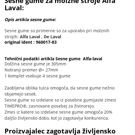
Sesne gume za molzne stroje Alfa
Laval:
Opis artikla sesne gume:
Sesne gume so primerne so za uporabo pri molznih
strojih:
Alfa Laval , De Laval
original ident : 960017-83
Tehnični podatki artikla Sesne gume Alfa-laval
Dolžina sesne gume je 305mm
Notranji premer Ø= 27mm
1 komplet vsebuje 4 sesne gume
Zaobljena oblika tulca omogoča, da sesne gume nežno
objamejo sesek.
Sesne gume so izdelane so iz posebne gumijaste zmesi
TIMEPRO®, zasnovane posebej za živinorejo.
Zmes iz katere so izdelane sesne gume omogoča 20%
daljšo življensko dobo, kot jo zagotavlja konkurenca.
Proizvajalec zagotavlja življensko