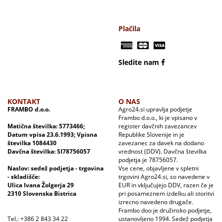
Plačila
Sledite nam
KONTAKT
O NAS
FRAMBO d.o.o.
Agro24.si upravlja podjetje
Frambo d.o.o., ki je vpisano v
Matična številka: 5773466;
register davčnih zavezancev
Datum vpisa 23.6.1993; Vpisna
Republike Slovenije in je
številka 1084430
zavezanec za davek na dodano
Davčna številka: SI78756057
vrednost (DDV). Davčna številka
podjetja je 78756057.
Naslov: sedež podjetja - trgovina
Vse cene, objavljene v spletni
- skladišče:
trgovini Agro24.si, so navedene v
Ulica Ivana Žolgerja 29
EUR in vključujejo DDV, razen če je
2310 Slovenska Bistrica
pri posameznem izdelku ali storitvi
izrecno navedeno drugače.
Frambo doo je družinsko podjetje,
Tel.: +386 2 843 34 22
ustanovljeno 1994. Sedež podjetja