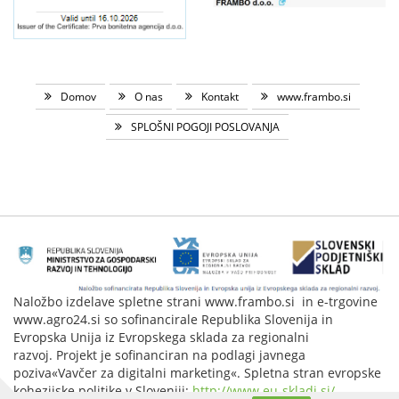
Domov
O nas
Kontakt
www.frambo.si
SPLOŠNI POGOJI POSLOVANJA
Naložbo izdelave spletne strani www.frambo.si in e-trgovine
www.agro24.si so sofinancirale Republika Slovenija in
Evropska Unija iz Evropskega sklada za regionalni
razvoj. Projekt je sofinanciran na podlagi javnega
poziva«Vavčer za digitalni marketing«. Spletna stran evropske
kohezijske politike v Sloveniji:
http://www.eu-skladi.si/
.