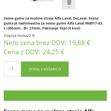
Sesne gume za molzne stroje Alfa Laval, DeLaval. Sesna
guma je nadomestna za sesno gumo Alfa Laval 960017-83.
L=305mm , Ø= 27mm, Pakiranje 1kpl (4 kosi)
Stopnja davka
22 %
Neto cena brez DDV:
19,88 €
Cena z DDV:
24,25 €
DODAJ V KOŠARICO
OPIS IZDELKA