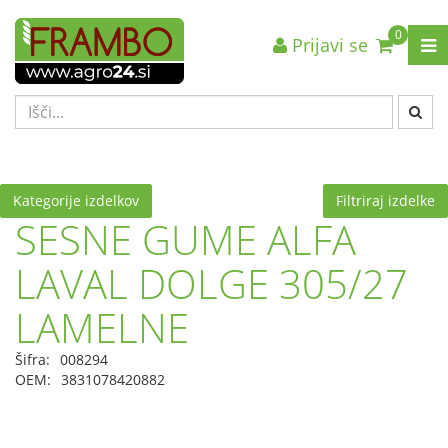
0
Prijavi se
Nazaj en nivo
Nazaj en nivo
Nazaj en nivo
VRSTA 1
VRSTA 1
VRSTA 1
VRSTA 2
VRSTA 2
VRSTA 2
VRSTA 3
VRSTA 3
VRSTA 3
Kategorije izdelkov
Filtriraj izdelke
SESNE GUME ALFA
LAVAL DOLGE 305/27
LAMELNE
Šifra:
008294
OEM:
3831078420882