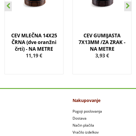
CEV MLEČNA 14X25
CEV GUMIJASTA
A
ČRNA (dve oranžni
7X13MM /ZA ZRAK -
črti) - NA METRE
NA METRE
11,19 €
3,93 €
Nakupovanje
Pogoji poslovanja
Dostava
Način plačila
Vračilo izdelkov