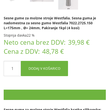
Sesne gume za molzne stroje Westfalia. Sesna guma je
nadomestna za sesno gumo Westfalia 7022.2725.150
L=175mm , Ø= 24mm, Pakiranje 1kpl (4 kosi)
Stopnja davka
22 %
Neto cena brez DDV:
39,98 €
Cena z DDV:
48,78 €
DODAJ V KOŠARICO
OPIS IZDELKA
Sesne gume za molzne stroje Westfalia kratke silikonske: