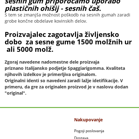
sesnih gum priporočamo uporabo
plastičnih ohišij - sesnih čaš.
S tem se zmanjša možnost poškodb na sesnih gumah zaradi
grobe končne obdelave kovinskih delov.
Proizvajalec zagotavlja življensko
dobo za sesne gume 1500 molžnih ur
ali 5000 molž.
Zgoraj navedene nadomestne dele proizvaja
priznano Italijansko podjetje Spaggiarigomma. Kvaliteta
njihovih izdelkov je primerljiva originalom.
Originalni identi so navedeni zaradi lažje idetifikacije. V
primeru, da gre za originalen proizvod je v naslovu dodan
"original".
Nakupovanje
Pogoji poslovanja
Dostava