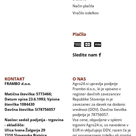
Način plačila
Vračilo izdelkov
Plačila
Sledite nam
KONTAKT
O NAS
FRAMBO d.o.o.
Agro24.si upravlja podjetje
Frambo d.o.o., ki je vpisano v
Matična številka: 5773466;
register davčnih zavezancev
Datum vpisa 23.6.1993; Vpisna
Republike Slovenije in je
številka 1084430
zavezanec za davek na dodano
Davčna številka: SI78756057
vrednost (DDV). Davčna številka
podjetja je 78756057.
Naslov: sedež podjetja - trgovina
Vse cene, objavljene v spletni
- skladišče:
trgovini Agro24.si, so navedene v
Ulica Ivana Žolgerja 29
EUR in vključujejo DDV, razen če je
2310 Slovenska Bistrica
pri posameznem izdelku ali storitvi