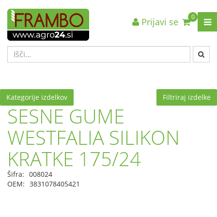
0
Prijavi se
Nazaj en nivo
Nazaj en nivo
Nazaj en nivo
VRSTA 1
VRSTA 1
VRSTA 1
VRSTA 2
VRSTA 2
VRSTA 2
VRSTA 3
VRSTA 3
VRSTA 3
Kategorije izdelkov
Filtriraj izdelke
SESNE GUME
WESTFALIA SILIKON
KRATKE 175/24
Šifra:
008024
OEM:
3831078405421