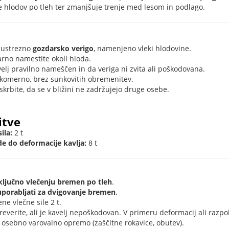
je hlodov po tleh ter zmanjšuje trenje med lesom in podlago.
a ustrezno
gozdarsko verigo
, namenjeno vleki hlodovine.
arno namestite okoli hloda.
avelj pravilno nameščen in da veriga ni zvita ali poškodovana.
akomerno, brez sunkovitih obremenitev.
rbite, da se v bližini ne zadržujejo druge osebe.
itve
ila:
2 t
ide do deformacije kavlja:
8 t
ključno vlečenju bremen po tleh
.
uporabljati za dvigovanje bremen
.
ne vlečne sile 2 t.
everite, ali je kavelj nepoškodovan. V primeru deformacij ali razpo
 osebno varovalno opremo (zaščitne rokavice, obutev).