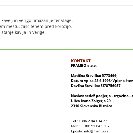
 kavelj in verigo umazanije ter vlage.
em mestu, zaščitenem pred korozijo.
stanje kavlja in verige.
KONTAKT
FRAMBO d.o.o.
Matična številka: 5773466;
Datum vpisa 23.6.1993; Vpisna šte
Davčna številka: SI78756057
Naslov: sedež podjetja - trgovina - 
Ulica Ivana Žolgerja 29
2310 Slovenska Bistrica
Tel.: +386 2 843 34 22
Mob.: + 386 51 645 307
Epošta: info@frambo.si