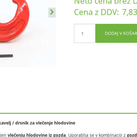
Neto cena brez 
Cena z DDV:
7,83
DODAJ V KOŠA
avelj / drsnik za vlečenje hlodovine
njen
vlečenju hlodovine iz gozda
. Uporablja se v kombinaciji z
gozd