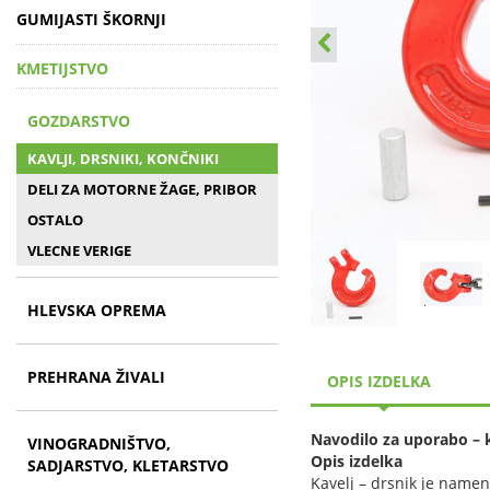
GUMIJASTI ŠKORNJI
KMETIJSTVO
GOZDARSTVO
KAVLJI, DRSNIKI, KONČNIKI
DELI ZA MOTORNE ŽAGE, PRIBOR
OSTALO
VLECNE VERIGE
HLEVSKA OPREMA
PREHRANA ŽIVALI
OPIS IZDELKA
Navodilo za uporabo – k
VINOGRADNIŠTVO,
Opis izdelka
SADJARSTVO, KLETARSTVO
Kavelj – drsnik je name