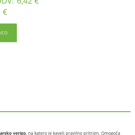
DDV:
6,42 €
 €
RICO
arsko verigo
, na katero je kavelj pravilno pritrjen. Omogoča