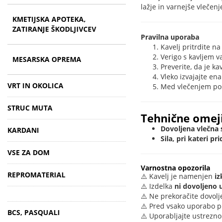
lažje in varnejše vlečen
KMETIJSKA APOTEKA,
ZATIRANJE ŠKODLJIVCEV
Pravilna uporaba
Kavelj pritrdite n
Verigo s kavljem v
MESARSKA OPREMA
Preverite, da je k
Vleko izvajajte en
VRT IN OKOLICA
Med vlečenjem posk
STRUC MUTA
Tehnične omej
Dovoljena vlečna s
KARDANI
Sila, pri kateri pr
VSE ZA DOM
Varnostna opozorila
REPROMATERIAL
⚠️ Kavelj je namenjen
iz
⚠️ Izdelka
ni dovoljeno 
⚠️ Ne prekoračite dovolje
⚠️ Pred vsako uporabo pr
BCS, PASQUALI
⚠️ Uporabljajte ustrezno