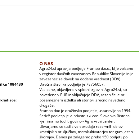
O NAS
Agro24.si upravlja podjetje Frambo d.o.o., ki je vpisano
v register davčnih zavezancev Republike Slovenije in je
zavezanec za davek na dodano vrednost (DDV).
vilka 1084430
Davčna številka podjetja je 78756057.
Vse cene, objavljene v spletni trgovini Agro24.si, so
navedene v EUR in vključujejo DDV, razen če je pri
skladišče:
posameznem izdelku ali storitvi izrecno navedeno
drugače.
Frambo doo je družinsko podjetje, ustanovljeno 1994.
Sedež podjetja je v industrijski coni Slovenka Bistrica,
kjer imamo tudi trgovino - Agro vrtni center.
Ukvarjamo se tudi z veleprodajo rezervnih delov
kmetijskih priključkov, motokultivatorjev ter gumijastih
škornjev. Danes pa zalagamo preko 150 podjetij po