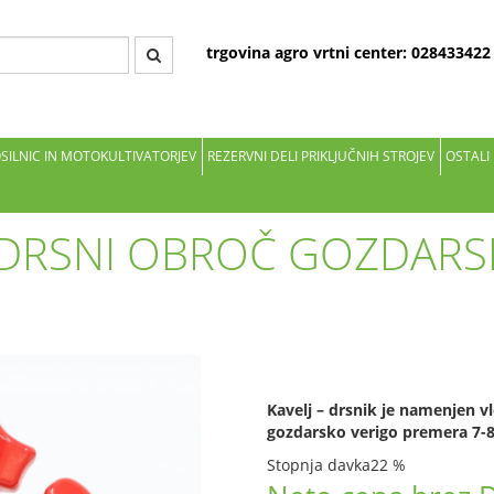
trgovina agro vrtni center: 02843342
OSILNIC IN MOTOKULTIVATORJEV
REZERVNI DELI PRIKLJUČNIH STROJEV
OSTALI
- DRSNI OBROČ GOZDARS
Kavelj – drsnik je namenjen vl
gozdarsko verigo premera 7-8
Stopnja davka
22 %